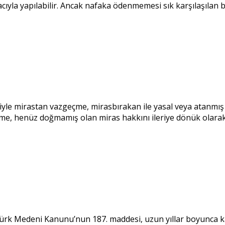
ıyla yapılabilir. Ancak nafaka ödenmemesi sık karşılaşılan 
iyle mirastan vazgeçme, mirasbırakan ile yasal veya atanmış mi
eşme, henüz doğmamış olan miras hakkını ileriye dönük olar
ürk Medeni Kanunu’nun 187. maddesi, uzun yıllar boyunca kad