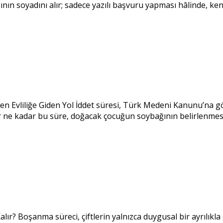
nın soyadını alır; sadece yazılı başvuru yapması hâlinde, ken
den Evliliğe Giden Yol İddet süresi, Türk Medeni Kanunu’na g
er ne kadar bu süre, doğacak çocuğun soybağının belirlenme
? Boşanma süreci, çiftlerin yalnızca duygusal bir ayrılıkla d