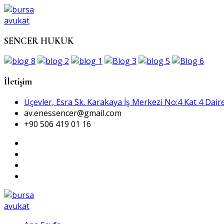
SENCER HUKUK
İletişim
Üçevler, Esra Sk. Karakaya İş Merkezi No:4 Kat 4 Daire
av.enessencer@gmail.com
+90 506 419 01 16