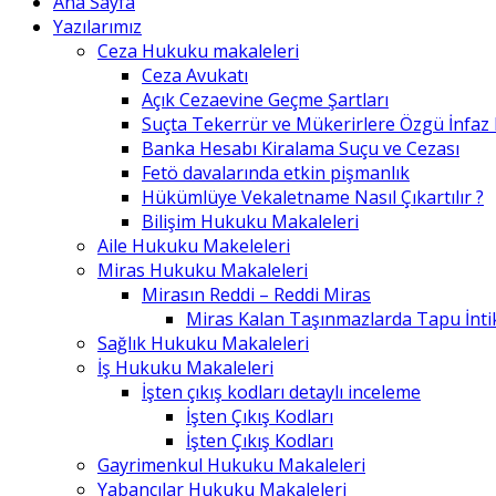
Ana Sayfa
Yazılarımız
Ceza Hukuku makaleleri
Ceza Avukatı
Açık Cezaevine Geçme Şartları
Suçta Tekerrür ve Mükerirlere Özgü İnfaz
Banka Hesabı Kiralama Suçu ve Cezası
Fetö davalarında etkin pişmanlık
Hükümlüye Vekaletname Nasıl Çıkartılır ?
Bilişim Hukuku Makaleleri
Aile Hukuku Makeleleri
Miras Hukuku Makaleleri
Mirasın Reddi – Reddi Miras
Miras Kalan Taşınmazlarda Tapu İntik
Sağlık Hukuku Makaleleri
İş Hukuku Makaleleri
İşten çıkış kodları detaylı inceleme
İşten Çıkış Kodları
İşten Çıkış Kodları
Gayrimenkul Hukuku Makaleleri
Yabancılar Hukuku Makaleleri