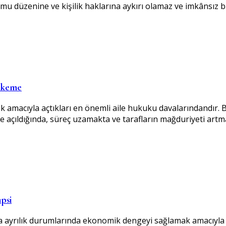
düzenine ve kişilik haklarına aykırı olamaz ve imkânsız bi
ahkeme
rmek amacıyla açtıkları en önemli aile hukuku davalarındandı
de açıldığında, süreç uzamakta ve tarafların mağduriyeti a
psi
 ayrılık durumlarında ekonomik dengeyi sağlamak amacıyla