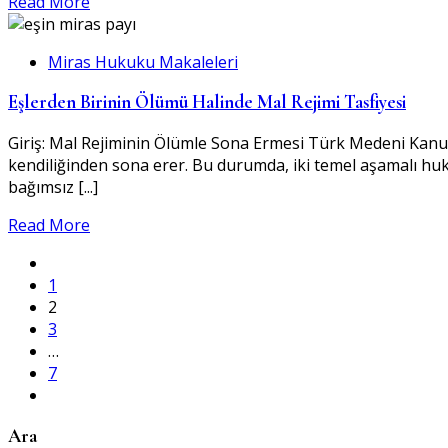
Read More
Miras Hukuku Makaleleri
Eşlerden Birinin Ölümü Halinde Mal Rejimi Tasfiyesi
Giriş: Mal Rejiminin Ölümle Sona Ermesi Türk Medeni Kanunu’
kendiliğinden sona erer. Bu durumda, iki temel aşamalı huku
bağımsız [...]
Read More
1
2
3
…
7
Ara