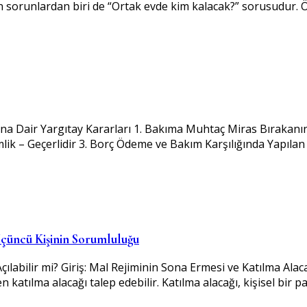
lan sorunlardan biri de “Ortak evde kim kalacak?” sorusudur.
a Dair Yargıtay Kararları 1. Bakıma Muhtaç Miras Bırakanı
ik – Geçerlidir 3. Borç Ödeme ve Bakım Karşılığında Yapılan
çüncü Kişinin Sorumluluğu
abilir mi? Giriş: Mal Rejiminin Sona Ermesi ve Katılma Alacağ
atılma alacağı talep edebilir. Katılma alacağı, kişisel bir para