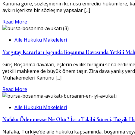
Kanuna göre, sözleşmenin konusu emredici hükümlere, kamu 
aykırı içerikte bir sözleşme yapsalar [...]
Read More
Aile Hukuku Makeleleri
Yargıtay Kararları Işığında Boşanma Davasında Yetkili M
Giriş Boşanma davaları, eşlerin evlilik birliğini sona erdi
yetkili mahkeme de büyük önem taşır. Zira dava yanlış yer
Muhakemeleri Kanunu [...]
Read More
Aile Hukuku Makeleleri
Nafaka Ödenmezse Ne Olur? İcra Takibi Süreci, Tazyik Ha
Nafaka, Türkiye’de aile hukuku kapsamında, boşanma veya