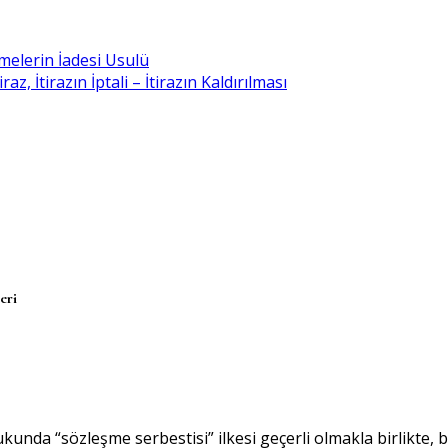
melerin İadesi Usulü
, İtirazın İptali – İtirazın Kaldırılması
eri
unda “sözleşme serbestisi” ilkesi geçerli olmakla birlikte, bu