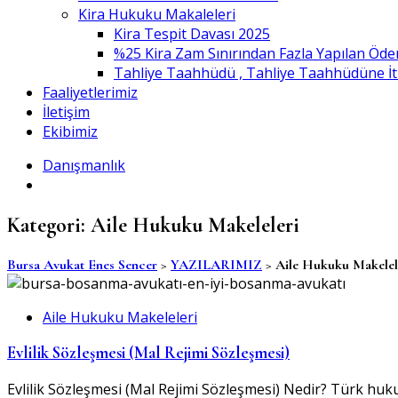
Kira Hukuku Makaleleri
Kira Tespit Davası 2025
%25 Kira Zam Sınırından Fazla Yapılan Öde
Tahliye Taahhüdü , Tahliye Taahhüdüne İtiraz
Faaliyetlerimiz
İletişim
Ekibimiz
Danışmanlık
Kategori:
Aile Hukuku Makeleleri
Bursa Avukat Enes Sencer
>
YAZILARIMIZ
>
Aile Hukuku Makelel
Aile Hukuku Makeleleri
Evlilik Sözleşmesi (Mal Rejimi Sözleşmesi)
Evlilik Sözleşmesi (Mal Rejimi Sözleşmesi) Nedir? Türk hukuk