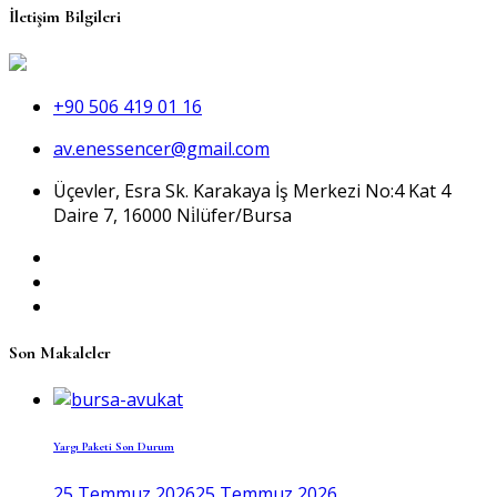
İletişim Bilgileri
+90 506 419 01 16
av.enessencer@gmail.com
Üçevler, Esra Sk. Karakaya İş Merkezi No:4 Kat 4
Daire 7, 16000 Ni̇lüfer/Bursa
Son Makaleler
Yargı Paketi Son Durum
25 Temmuz 2026
25 Temmuz 2026