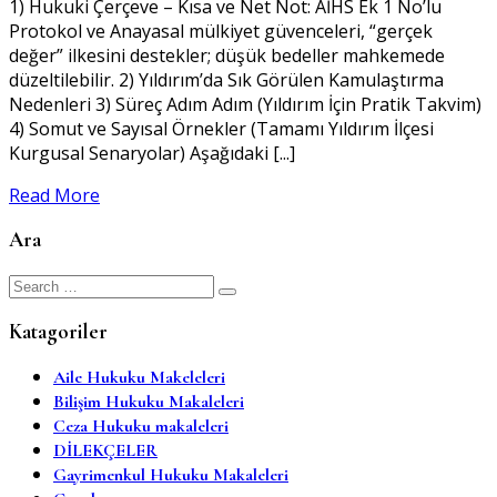
1) Hukuki Çerçeve – Kısa ve Net Not: AİHS Ek 1 No’lu
Protokol ve Anayasal mülkiyet güvenceleri, “gerçek
değer” ilkesini destekler; düşük bedeller mahkemede
düzeltilebilir. 2) Yıldırım’da Sık Görülen Kamulaştırma
Nedenleri 3) Süreç Adım Adım (Yıldırım İçin Pratik Takvim)
4) Somut ve Sayısal Örnekler (Tamamı Yıldırım İlçesi
Kurgusal Senaryolar) Aşağıdaki [...]
Read More
Ara
Search
for:
Katagoriler
Aile Hukuku Makeleleri
Bilişim Hukuku Makaleleri
Ceza Hukuku makaleleri
DİLEKÇELER
Gayrimenkul Hukuku Makaleleri