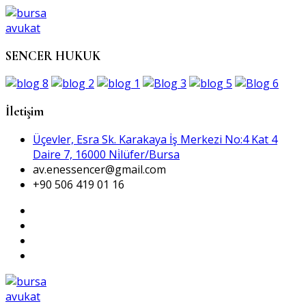
SENCER HUKUK
İletişim
Üçevler, Esra Sk. Karakaya İş Merkezi No:4 Kat 4
Daire 7, 16000 Ni̇lüfer/Bursa
av.enessencer@gmail.com
+90 506 419 01 16