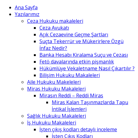
Ana Sayfa
Yazılarımız
Ceza Hukuku makaleleri
Ceza Avukatı
Açık Cezaevine Geçme Şartları
Suçta Tekerrür ve Mükerirlere Özgü
İnfaz Nedir?
Banka Hesabı Kiralama Suçu ve Cezası
Fetö davalarında etkin pişmanlık
Hükümlüye Vekaletname Nasıl Çıkartılır ?
Bilişim Hukuku Makaleleri
Aile Hukuku Makeleleri
Miras Hukuku Makaleleri
Mirasın Reddi – Reddi Miras
Miras Kalan Taşınmazlarda Tapu
İntikal İşlemleri
Sağlık Hukuku Makaleleri
İş Hukuku Makaleleri
İşten çıkış kodları detaylı inceleme
İşten Çıkış Kodları