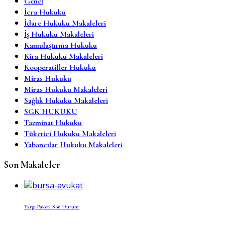
Genel
İcra Hukuku
İdare Hukuku Makaleleri
İş Hukuku Makaleleri
Kamulaştırma Hukuku
Kira Hukuku Makaleleri
Kooperatifler Hukuku
Miras Hukuku
Miras Hukuku Makaleleri
Sağlık Hukuku Makaleleri
SGK HUKUKU
Tazminat Hukuku
Tüketici Hukuku Makaleleri
Yabancılar Hukuku Makaleleri
Son Makaleler
Yargı Paketi Son Durum