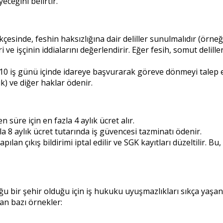
ceğini belirtir.
kçesinde, feshin haksızlığına dair deliller sunulmalıdır (örneğ
i ve işçinin iddialarını değerlendirir. Eğer fesih, somut del
şçi 10 iş günü içinde idareye başvurarak göreve dönmeyi talep e
ık) ve diğer haklar ödenir.
n süre için en fazla 4 aylık ücret alır.
a 8 aylık ücret tutarında iş güvencesi tazminatı ödenir.
apılan çıkış bildirimi iptal edilir ve SGK kayıtları düzeltilir. 
bir şehir olduğu için iş hukuku uyuşmazlıkları sıkça yaşanı
an bazı örnekler: