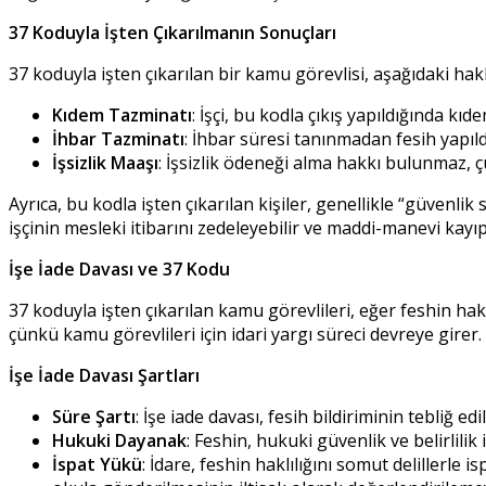
37 Koduyla İşten Çıkarılmanın Sonuçları
37 koduyla işten çıkarılan bir kamu görevlisi, aşağıdaki ha
Kıdem Tazminatı
: İşçi, bu kodla çıkış yapıldığında k
İhbar Tazminatı
: İhbar süresi tanınmadan fesih yapıl
İşsizlik Maaşı
: İşsizlik ödeneği alma hakkı bulunmaz, ç
Ayrıca, bu kodla işten çıkarılan kişiler, genellikle “güvenli
işçinin mesleki itibarını zedeleyebilir ve maddi-manevi kayıpl
İşe İade Davası ve 37 Kodu
37 koduyla işten çıkarılan kamu görevlileri, eğer feshin hak
çünkü kamu görevlileri için idari yargı süreci devreye girer
İşe İade Davası Şartları
Süre Şartı
: İşe iade davası, fesih bildiriminin tebliğ e
Hukuki Dayanak
: Feshin, hukuki güvenlik ve belirlilik
İspat Yükü
: İdare, feshin haklılığını somut delillerl