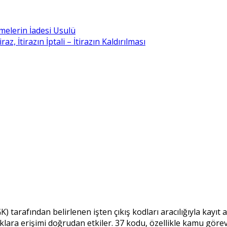
melerin İadesi Usulü
, İtirazın İptali – İtirazın Kaldırılması
 tarafından belirlenen işten çıkış kodları aracılığıyla kayıt al
 haklara erişimi doğrudan etkiler. 37 kodu, özellikle kamu gö