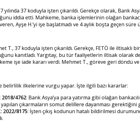
 yılında 37 koduyla işten çıkarıldı. Gerekçe olarak, Bank Asy
nu iddia etti. Mahkeme, banka işlemlerinin olağan bankacılı
İşveren, Ayşe H.’yi işe başlatmadı ve 4 aylık boşta geçen süre ü
, 37 koduyla işten çıkarıldı. Gerekçe, FETÖ ile iltisaklı b
uğunu kanıtladı. Yargıtay, bu tür faaliyetlerin iltisak olarak
hkeme işe iade kararı verdi. Mehmet T., göreve geri döndü ve 
lirlilik ilkelerine vurgu yapar. İşte ilgili bazı kararlar:
K: 2018/4762
: Bank Asya’ya para yatırma gibi olağan bankacılık
a yapılan çıkarmaların somut delillere dayanması gerektiğini g
K: 2022/8175
: İşten çıkış kodunun hatalı bildirilmesi durumu
ı.