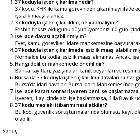
37 koduyla işten çıkarılma nedir?
37 kodu, KHK ile kamu görevinden çıkarılmayı ifade eder
işsizlik maaşı alamaz.
37 koduyla işten çıkarıldım, ne yapmalıyım?
Feshin haksız olduğunu düşünüyorsanız, 60 gün içinde 
İşe iade davası açabilir miyim?
Evet, kamu görevlileri idare mahkemesine başvurarak i
37 koduyla işten çıkarılmada işsizlik maaşı alabilir m
Normalde bu kodla işsizlik maaşı alınamaz. Ancak, işe ia
Hangi deliller mahkemede önemlidir?
Banka kayıtları, yazışmalar, tanık beyanları ve resmi b
Bursa’da 37 koduyla işten çıkarılma davalarına han
Bursa’da idari davalar, Bursa İdare Mahkemesi’nde gö
İşe iade kararı sonrası işveren beni işe başlatmazsa
İşveren, 1 ay içinde sizi işe başlatmazsa, 4 ila 8 aylı
37 kodu mesleki itibarımı nasıl etkiler?
Bu kod, güvenlik soruşturmalarında olumsuz kayıt olara
olabilir.
Sonuç