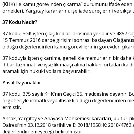
(KHK) ile kamu görevinden çıkarma” durumunu ifade eden bi
örnekleri, Yargıtay kararlarını, işe iade süreçlerini ve sıkça 
37 Kodu Nedir?
37 kodu, SGK işten çıkış kodları arasında yer alır ve 4857 s
15 Temmuz 2016 darbe girişimi sonrası başlayan Olağanüstü 
olduğu değerlendirilen kamu görevlilerinin görevden çıkarılm
37 koduyla işten çıkarılma, genellikle memurların bir daha 
ihbar tazminatı ve işsizlik maaşı alma hakkını ortadan kaldı
aramak için hukuki yollara başvurabilir.
Yasal Dayanaklar
37 kodu, 375 sayılı KHK’nın Geçici 35. maddesine dayanır. 
örgütleriyle irtibatlı veya iltisaklı olduğu değerlendirile
ermiştir.
Ancak, Yargıtay ve Anayasa Mahkemesi kararları, bu tür çıka
Dairesi’nin 03.12.2018 tarihli ve E: 2018/1958; K: 2018/4762
değerlendirilemeyeceği belirtilmiştir.