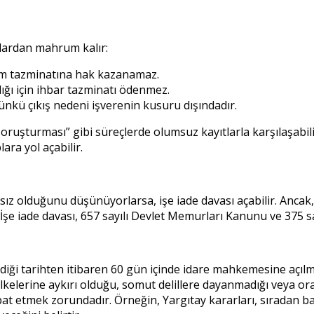
klardan mahrum kalır:
ıdem tazminatına hak kazanamaz.
dığı için ihbar tazminatı ödenmez.
ünkü çıkış nedeni işverenin kusuru dışındadır.
k soruşturması” gibi süreçlerde olumsuz kayıtlarla karşılaşabil
ara yol açabilir.
sız olduğunu düşünüyorlarsa, işe iade davası açabilir. Ancak, 
. İşe iade davası, 657 sayılı Devlet Memurları Kanunu ve 375 s
dildiği tarihten itibaren 60 gün içinde idare mahkemesine açılma
 ilkelerine aykırı olduğu, somut delillere dayanmadığı veya oran
e ispat etmek zorundadır. Örneğin, Yargıtay kararları, sıradan