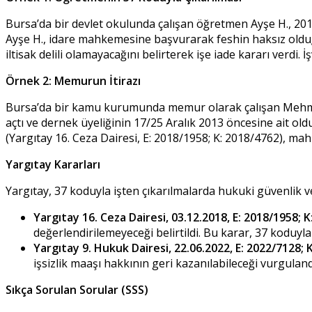
Bursa’da bir devlet okulunda çalışan öğretmen Ayşe H., 2017
Ayşe H., idare mahkemesine başvurarak feshin haksız olduğu
iltisak delili olamayacağını belirterek işe iade kararı verdi. 
Örnek 2: Memurun İtirazı
Bursa’da bir kamu kurumunda memur olarak çalışan Mehmet T.
açtı ve dernek üyeliğinin 17/25 Aralık 2013 öncesine ait old
(Yargıtay 16. Ceza Dairesi, E: 2018/1958; K: 2018/4762), ma
Yargıtay Kararları
Yargıtay, 37 koduyla işten çıkarılmalarda hukuki güvenlik ve be
Yargıtay 16. Ceza Dairesi, 03.12.2018, E: 2018/1958; 
değerlendirilemeyeceği belirtildi. Bu karar, 37 koduyl
Yargıtay 9. Hukuk Dairesi, 22.06.2022, E: 2022/7128; 
işsizlik maaşı hakkının geri kazanılabileceği vurguland
Sıkça Sorulan Sorular (SSS)