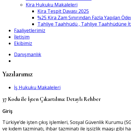
Kira Hukuku Makaleleri
Kira Tespit Davası 2025
%25 Kira Zam Sınırından Fazla Yapılan Öde
Tahliye Taahhüdü , Tahliye Taahhüdüne İtiraz
Faaliyetlerimiz
İletişim
Ekibimiz
Danışmanlık
Yazılarımız
İş Hukuku Makaleleri
37 Kodu ile İşten Çıkartılma: Detaylı Rehber
Giriş
Türkiye’de işten çıkış işlemleri, Sosyal Güvenlik Kurumu (SGK)
ve kıdem tazminatı, ihbar tazminatı ile işsizlik maaşı gibi