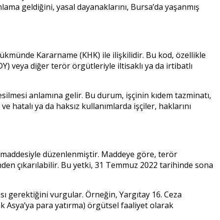
lama geldiğini, yasal dayanaklarını, Bursa’da yaşanmış
ükmünde Kararname (KHK) ile ilişkilidir. Bu kod, özellikle
ya diğer terör örgütleriyle iltisaklı ya da irtibatlı
esilmesi anlamına gelir. Bu durum, işçinin kıdem tazminatı,
e hatalı ya da haksız kullanımlarda işçiler, haklarını
. maddesiyle düzenlenmiştir. Maddeye göre, terör
inden çıkarılabilir. Bu yetki, 31 Temmuz 2022 tarihinde sona
ı gerektiğini vurgular. Örneğin, Yargıtay 16. Ceza
nk Asya’ya para yatırma) örgütsel faaliyet olarak