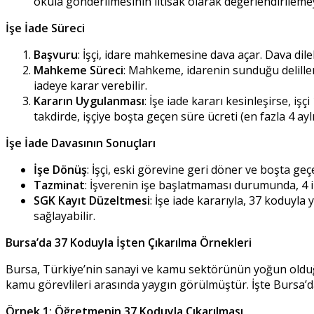
okula gönderilmesinin iltisak olarak değerlendirilemeye
İşe İade Süreci
Başvuru
: İşçi, idare mahkemesine dava açar. Dava dile
Mahkeme Süreci
: Mahkeme, idarenin sunduğu deliller
iadeye karar verebilir.
Kararın Uygulanması
: İşe iade kararı kesinleşirse, i
takdirde, işçiye boşta geçen süre ücreti (en fazla 4 ayl
İşe İade Davasının Sonuçları
İşe Dönüş
: İşçi, eski görevine geri döner ve boşta geçe
Tazminat
: İşverenin işe başlatmaması durumunda, 4 il
SGK Kayıt Düzeltmesi
: İşe iade kararıyla, 37 koduyla y
sağlayabilir.
Bursa’da 37 Koduyla İşten Çıkarılma Örnekleri
Bursa, Türkiye’nin sanayi ve kamu sektörünün yoğun olduğu 
kamu görevlileri arasında yaygın görülmüştür. İşte Bursa’d
Örnek 1: Öğretmenin 37 Koduyla Çıkarılması