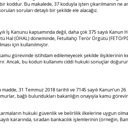
r koddur. Bu makalede, 37 koduyla işten çıkarılmanın ne an
sorulan soruları detaylı bir şekilde ele alacağız.
ayılı İş Kanunu kapsamında değil, daha çok 375 sayılı Kanun H
Hal (OHAL) döneminde, Fetullahçı Terör Örgütü (FETÖ/PDY) ve
ası için kullanılmıştır.
kamu görevinde istihdam edilemeyecek şekilde ilişiklerinin k
rır. Ancak, bu kodun kullanımı ciddi hukuki sonuçlar doğurur v
Bu madde, 31 Temmuz 2018 tarihli ve 7145 sayılı Kanun’un 26
n memurlar, bağlı bulundukları bakanlığın onayıyla kamu görev
rmaların hukuki güvenlik ve belirlilik ilkelerine uygun olmas
 sayılı kararında, sıradan bankacılık işlemlerinin (örneğin, Ba