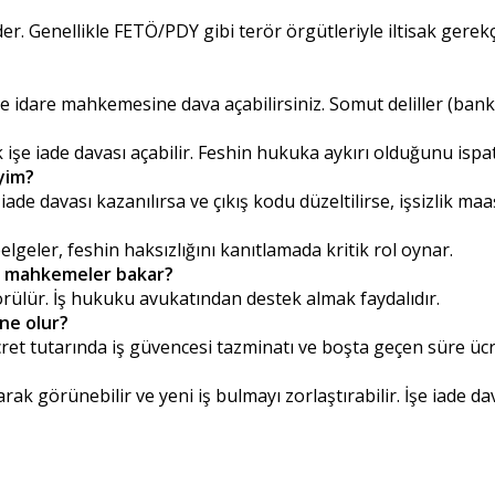
. Genellikle FETÖ/PDY gibi terör örgütleriyle iltisak gerekçes
idare mahkemesine dava açabilirsiniz. Somut deliller (banka
şe iade davası açabilir. Feshin hukuka aykırı olduğunu ispa
iyim?
de davası kazanılırsa ve çıkış kodu düzeltilirse, işsizlik maaşı
elgeler, feshin haksızlığını kanıtlamada kritik rol oynar.
gi mahkemeler bakar?
rülür. İş hukuku avukatından destek almak faydalıdır.
 ne olur?
k ücret tutarında iş güvencesi tazminatı ve boşta geçen süre 
k görünebilir ve yeni iş bulmayı zorlaştırabilir. İşe iade d