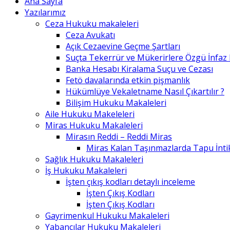
Ana Sayfa
Yazılarımız
Ceza Hukuku makaleleri
Ceza Avukatı
Açık Cezaevine Geçme Şartları
Suçta Tekerrür ve Mükerirlere Özgü İnfaz
Banka Hesabı Kiralama Suçu ve Cezası
Fetö davalarında etkin pişmanlık
Hükümlüye Vekaletname Nasıl Çıkartılır ?
Bilişim Hukuku Makaleleri
Aile Hukuku Makeleleri
Miras Hukuku Makaleleri
Mirasın Reddi – Reddi Miras
Miras Kalan Taşınmazlarda Tapu İntik
Sağlık Hukuku Makaleleri
İş Hukuku Makaleleri
İşten çıkış kodları detaylı inceleme
İşten Çıkış Kodları
İşten Çıkış Kodları
Gayrimenkul Hukuku Makaleleri
Yabancılar Hukuku Makaleleri