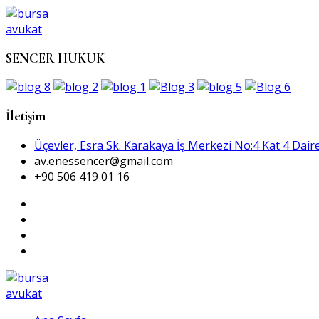
SENCER HUKUK
İletişim
Üçevler, Esra Sk. Karakaya İş Merkezi No:4 Kat 4 Daire
av.enessencer@gmail.com
+90 506 419 01 16