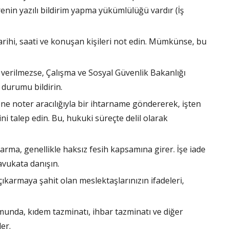
renin yazılı bildirim yapma yükümlülüğü vardır (İş
 tarihi, saati ve konuşan kişileri not edin. Mümkünse, bu
im verilmezse, Çalışma ve Sosyal Güvenlik Bakanlığı
durumu bildirin.
ene noter aracılığıyla bir ihtarname göndererek, işten
ini talep edin. Bu, hukuki süreçte delil olarak
karma, genellikle haksız fesih kapsamına girer. İşe iade
avukata danışın.
 çıkarmaya şahit olan meslektaşlarınızın ifadeleri,
munda, kıdem tazminatı, ihbar tazminatı ve diğer
er.