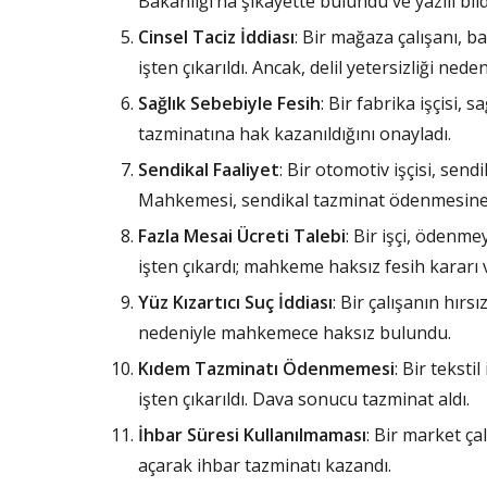
Bakanlığı’na şikayette bulundu ve yazılı bild
Cinsel Taciz İddiası
: Bir mağaza çalışanı, b
işten çıkarıldı. Ancak, delil yetersizliği ned
Sağlık Sebebiyle Fesih
: Bir fabrika işçisi, 
tazminatına hak kazanıldığını onayladı.
Sendikal Faaliyet
: Bir otomotiv işçisi, send
Mahkemesi, sendikal tazminat ödenmesine 
Fazla Mesai Ücreti Talebi
: Bir işçi, ödenmey
işten çıkardı; mahkeme haksız fesih kararı v
Yüz Kızartıcı Suç İddiası
: Bir çalışanın hırsı
nedeniyle mahkemece haksız bulundu.
Kıdem Tazminatı Ödenmemesi
: Bir teksti
işten çıkarıldı. Dava sonucu tazminat aldı.
İhbar Süresi Kullanılmaması
: Bir market ça
açarak ihbar tazminatı kazandı.