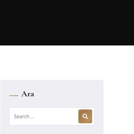
Ara
Search
for: