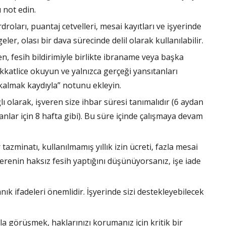
 not edin.
droları, puantaj cetvelleri, mesai kayıtları ve işyerinde
eler, olası bir dava sürecinde delil olarak kullanılabilir.
ren, fesih bildirimiyle birlikte ibraname veya başka
ikkatlice okuyun ve yalnızca gerçeği yansıtanları
kalmak kaydıyla” notunu ekleyin.
lı olarak, işveren size ihbar süresi tanımalıdır (6 aydan
ışanlar için 8 hafta gibi). Bu süre içinde çalışmaya devam
 tazminatı, kullanılmamış yıllık izin ücreti, fazla mesai
İşverenin haksız fesih yaptığını düşünüyorsanız, işe iade
ık ifadeleri önemlidir. İşyerinde sizi destekleyebilecek
la görüşmek, haklarınızı korumanız için kritik bir