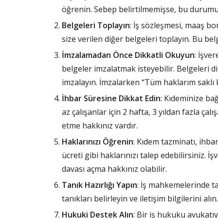
öğrenin. Sebep belirtilmemişse, bu durumu
Belgeleri Toplayın
: İş sözleşmesi, maaş bor
size verilen diğer belgeleri toplayın. Bu belg
İmzalamadan Önce Dikkatli Okuyun
: İşve
belgeler imzalatmak isteyebilir. Belgeleri d
imzalayın. İmzalarken “Tüm haklarım saklı 
İhbar Süresine Dikkat Edin
: Kıdeminize bağ
az çalışanlar için 2 hafta, 3 yıldan fazla çal
etme hakkınız vardır.
Haklarınızı Öğrenin
: Kıdem tazminatı, ihbar
ücreti gibi haklarınızı talep edebilirsiniz. 
davası açma hakkınız olabilir.
Tanık Hazırlığı Yapın
: İş mahkemelerinde tan
tanıkları belirleyin ve iletişim bilgilerini alın.
Hukuki Destek Alın
: Bir iş hukuku avukatıy