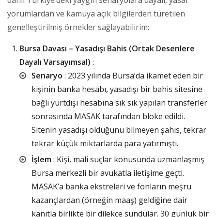
dahil Türkiye’deki yaygın senaryolara dayalı, yasal
yorumlardan ve kamuya açık bilgilerden türetilen
genelleştirilmiş örnekler sağlayabilirim:
Bursa Davası – Yasadışı Bahis (Ortak Desenlere
Dayalı Varsayımsal)
:
Senaryo
: 2023 yılında Bursa’da ikamet eden bir
kişinin banka hesabı, yasadışı bir bahis sitesine
bağlı yurtdışı hesabına sık sık yapılan transferler
sonrasında MASAK tarafından bloke edildi.
Sitenin yasadışı olduğunu bilmeyen şahıs, tekrar
tekrar küçük miktarlarda para yatırmıştı.
İşlem
: Kişi, mali suçlar konusunda uzmanlaşmış
Bursa merkezli bir avukatla iletişime geçti.
MASAK’a banka ekstreleri ve fonların meşru
kazançlardan (örneğin maaş) geldiğine dair
kanıtla birlikte bir dilekçe sundular. 30 günlük bir