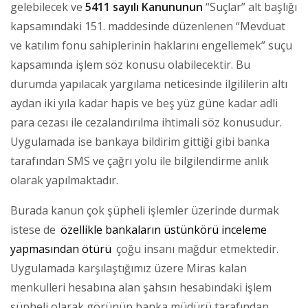
gelebilecek ve
5411 sayılı Kanununun
“Suçlar” alt başlığı
kapsamındaki 151. maddesinde düzenlenen “Mevduat
ve katılım fonu sahiplerinin haklarını engellemek” suçu
kapsamında işlem söz konusu olabilecektir. Bu
durumda yapılacak yargılama neticesinde ilgililerin altı
aydan iki yıla kadar hapis ve beş yüz güne kadar adli
para cezası ile cezalandırılma ihtimali söz konusudur.
Uygulamada ise bankaya bildirim gittiği gibi banka
tarafından SMS ve çağrı yolu ile bilgilendirme anlık
olarak yapılmaktadır.
Burada kanun çok şüpheli işlemler üzerinde durmak
istese de
özellikle bankaların üstünkörü inceleme
yapmasından ötürü
çoğu insanı mağdur etmektedir.
Uygulamada karşılaştığımız üzere Miras kalan
menkulleri hesabına alan şahsın hesabındaki işlem
şüpheli olarak görünüp banka müdürü tarafından