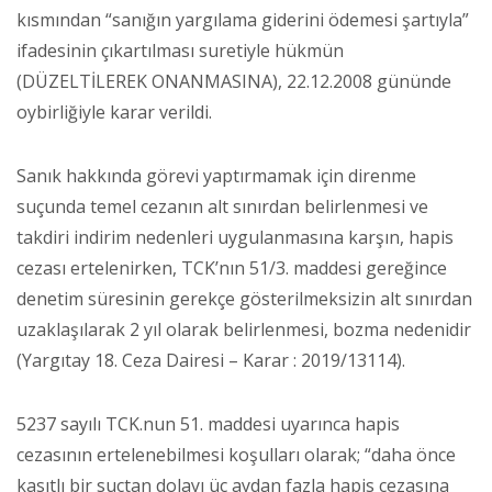
kısmından “sanığın yargılama giderini ödemesi şartıyla”
ifadesinin çıkartılması suretiyle hükmün
(DÜZELTİLEREK ONANMASINA), 22.12.2008 gününde
oybirliğiyle karar verildi.
Sanık hakkında görevi yaptırmamak için direnme
suçunda temel cezanın alt sınırdan belirlenmesi ve
takdiri indirim nedenleri uygulanmasına karşın, hapis
cezası ertelenirken, TCK’nın 51/3. maddesi gereğince
denetim süresinin gerekçe gösterilmeksizin alt sınırdan
uzaklaşılarak 2 yıl olarak belirlenmesi, bozma nedenidir
(Yargıtay 18. Ceza Dairesi – Karar : 2019/13114).
5237 sayılı TCK.nun 51. maddesi uyarınca hapis
cezasının ertelenebilmesi koşulları olarak; “daha önce
kasıtlı bir suçtan dolayı üç aydan fazla hapis cezasına