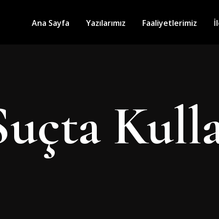
Ana Sayfa
Yazılarımız
Faaliyetlerimiz
İ
Suçta Kull