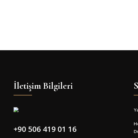
İletişim Bilgileri
S
Y
H
+90 506 419 01 16
D