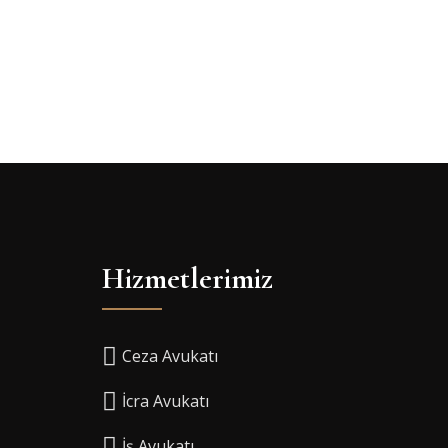
Hizmetlerimiz
Ceza Avukatı
İcra Avukatı
İş Avukatı