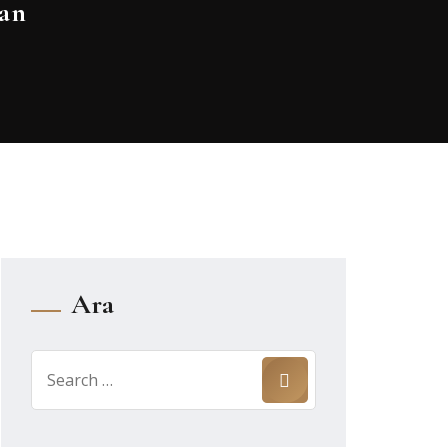
ban
Ara
Search
for: