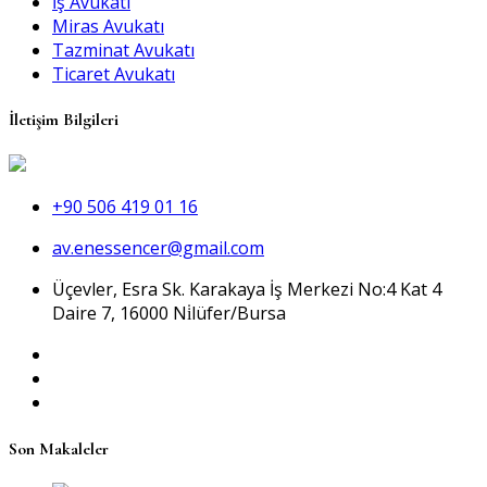
İş Avukatı
Miras Avukatı
Tazminat Avukatı
Ticaret Avukatı
İletişim Bilgileri
+90 506 419 01 16
av.enessencer@gmail.com
Üçevler, Esra Sk. Karakaya İş Merkezi No:4 Kat 4
Daire 7, 16000 Ni̇lüfer/Bursa
Son Makaleler