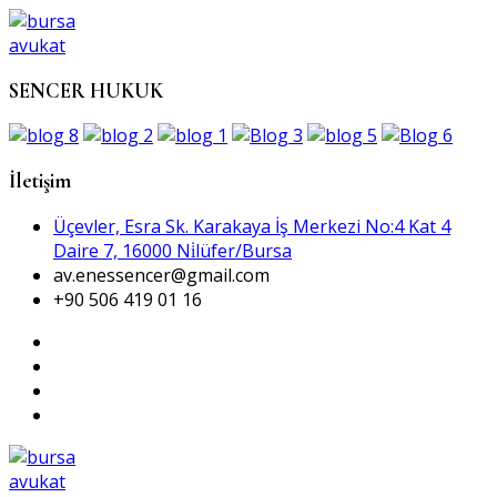
SENCER HUKUK
İletişim
Üçevler, Esra Sk. Karakaya İş Merkezi No:4 Kat 4
Daire 7, 16000 Ni̇lüfer/Bursa
av.enessencer@gmail.com
+90 506 419 01 16