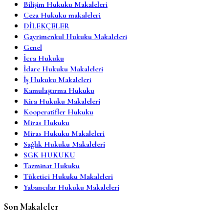
Bilişim Hukuku Makaleleri
Ceza Hukuku makaleleri
DİLEKÇELER
Gayrimenkul Hukuku Makaleleri
Genel
İcra Hukuku
İdare Hukuku Makaleleri
İş Hukuku Makaleleri
Kamulaştırma Hukuku
Kira Hukuku Makaleleri
Kooperatifler Hukuku
Miras Hukuku
Miras Hukuku Makaleleri
Sağlık Hukuku Makaleleri
SGK HUKUKU
Tazminat Hukuku
Tüketici Hukuku Makaleleri
Yabancılar Hukuku Makaleleri
Son Makaleler