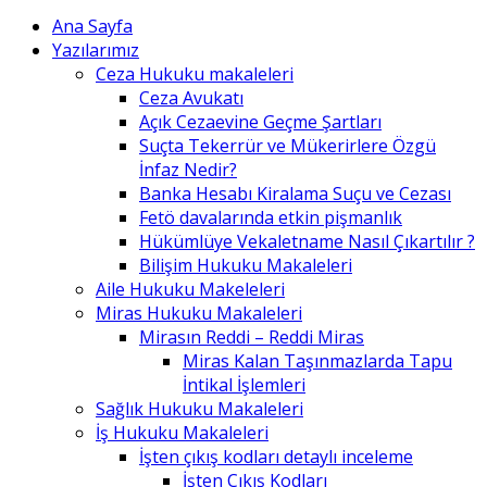
Ana Sayfa
Yazılarımız
Ceza Hukuku makaleleri
Ceza Avukatı
Açık Cezaevine Geçme Şartları
Suçta Tekerrür ve Mükerirlere Özgü
İnfaz Nedir?
Banka Hesabı Kiralama Suçu ve Cezası
Fetö davalarında etkin pişmanlık
Hükümlüye Vekaletname Nasıl Çıkartılır ?
Bilişim Hukuku Makaleleri
Aile Hukuku Makeleleri
Miras Hukuku Makaleleri
Mirasın Reddi – Reddi Miras
Miras Kalan Taşınmazlarda Tapu
İntikal İşlemleri
Sağlık Hukuku Makaleleri
İş Hukuku Makaleleri
İşten çıkış kodları detaylı inceleme
İşten Çıkış Kodları