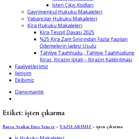
İşten Çıkış Kodları
Gayrimenkul Hukuku Makaleleri
Yabancılar Hukuku Makaleleri
Kira Hukuku Makaleleri
Kira Tespit Davası 2025
%25 Kira Zam Sınırından Fazla Yapılan
Ödemelerin İadesi Usulü
Tahliye Taahhüdü , Tahliye Taahhüdüne
İtiraz, İtirazın İptali – İtirazın Kaldırılması
Faaliyetlerimiz
İletişim
Ekibimiz
Danışmanlık
Etiket:
işten çıkarma
Bursa Avukat Enes Sencer
>
YAZILARIMIZ
>
işten çıkarma
İş Hukuku Makaleleri