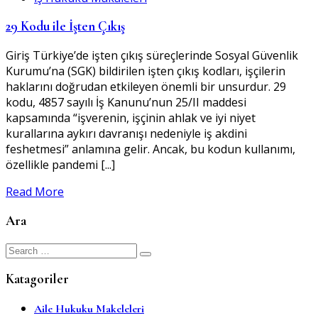
29 Kodu ile İşten Çıkış
Giriş Türkiye’de işten çıkış süreçlerinde Sosyal Güvenlik
Kurumu’na (SGK) bildirilen işten çıkış kodları, işçilerin
haklarını doğrudan etkileyen önemli bir unsurdur. 29
kodu, 4857 sayılı İş Kanunu’nun 25/II maddesi
kapsamında “işverenin, işçinin ahlak ve iyi niyet
kurallarına aykırı davranışı nedeniyle iş akdini
feshetmesi” anlamına gelir. Ancak, bu kodun kullanımı,
özellikle pandemi [...]
Read More
Ara
Search
for:
Katagoriler
Aile Hukuku Makeleleri