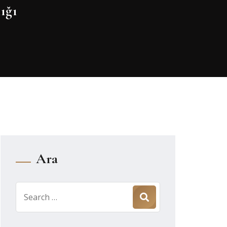
ığı
Ara
Search
for: