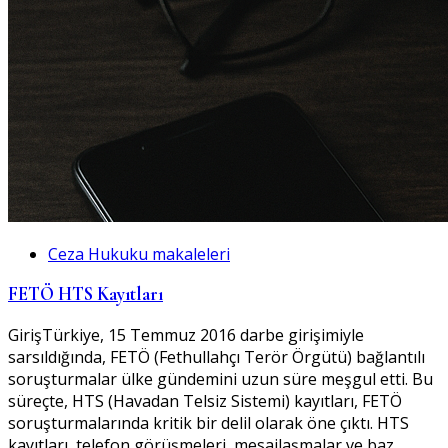
Ceza Hukuku makaleleri
FETÖ HTS Kayıtları
GirişTürkiye, 15 Temmuz 2016 darbe girişimiyle
sarsıldığında, FETÖ (Fethullahçı Terör Örgütü) bağlantılı
soruşturmalar ülke gündemini uzun süre meşgul etti. Bu
süreçte, HTS (Havadan Telsiz Sistemi) kayıtları, FETÖ
soruşturmalarında kritik bir delil olarak öne çıktı. HTS
kayıtları, telefon görüşmeleri, mesajlaşmalar ve baz