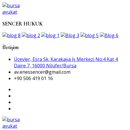
SENCER HUKUK
İletişim
Üçevler, Esra Sk. Karakaya İş Merkezi No:4 Kat 4
Daire 7, 16000 Ni̇lüfer/Bursa
av.enessencer@gmail.com
+90 506 419 01 16