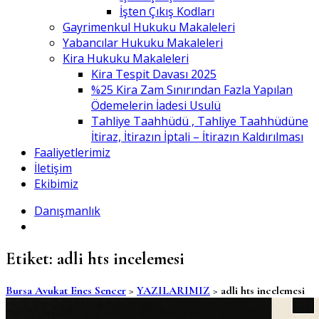
İşten Çıkış Kodları
Gayrimenkul Hukuku Makaleleri
Yabancılar Hukuku Makaleleri
Kira Hukuku Makaleleri
Kira Tespit Davası 2025
%25 Kira Zam Sınırından Fazla Yapılan
Ödemelerin İadesi Usulü
Tahliye Taahhüdü , Tahliye Taahhüdüne
İtiraz, İtirazın İptali – İtirazın Kaldırılması
Faaliyetlerimiz
İletişim
Ekibimiz
Danışmanlık
Etiket:
adli hts incelemesi
Bursa Avukat Enes Sencer
>
YAZILARIMIZ
>
adli hts incelemesi