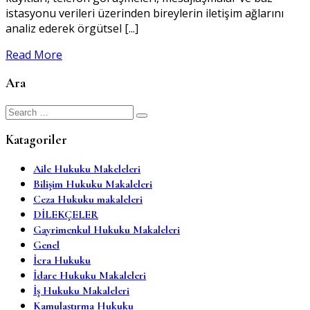
istasyonu verileri üzerinden bireylerin iletişim ağlarını
analiz ederek örgütsel [...]
Read More
Ara
Search
for:
Katagoriler
Aile Hukuku Makeleleri
Bilişim Hukuku Makaleleri
Ceza Hukuku makaleleri
DİLEKÇELER
Gayrimenkul Hukuku Makaleleri
Genel
İcra Hukuku
İdare Hukuku Makaleleri
İş Hukuku Makaleleri
Kamulaştırma Hukuku