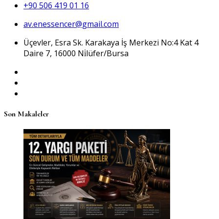
+90 506 419 01 16
av.enessencer@gmail.com
Üçevler, Esra Sk. Karakaya İş Merkezi No:4 Kat 4
Daire 7, 16000 Ni̇lüfer/Bursa
Son Makaleler