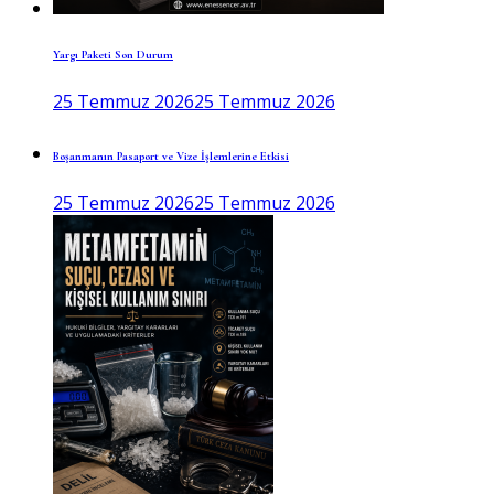
Yargı Paketi Son Durum
25 Temmuz 2026
25 Temmuz 2026
Boşanmanın Pasaport ve Vize İşlemlerine Etkisi
25 Temmuz 2026
25 Temmuz 2026