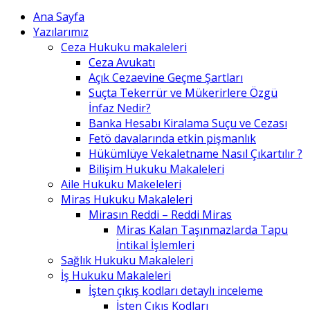
Ana Sayfa
Yazılarımız
Ceza Hukuku makaleleri
Ceza Avukatı
Açık Cezaevine Geçme Şartları
Suçta Tekerrür ve Mükerirlere Özgü
İnfaz Nedir?
Banka Hesabı Kiralama Suçu ve Cezası
Fetö davalarında etkin pişmanlık
Hükümlüye Vekaletname Nasıl Çıkartılır ?
Bilişim Hukuku Makaleleri
Aile Hukuku Makeleleri
Miras Hukuku Makaleleri
Mirasın Reddi – Reddi Miras
Miras Kalan Taşınmazlarda Tapu
İntikal İşlemleri
Sağlık Hukuku Makaleleri
İş Hukuku Makaleleri
İşten çıkış kodları detaylı inceleme
İşten Çıkış Kodları