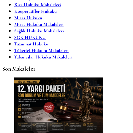
Kira Hukuku Makaleleri
Kooperatifler Hukuku
Miras Hukuku
Miras Hukuku Makaleleri
Sağlık Hukuku Makaleleri
SGK HUKUKU
Tazminat Hukuku
Tüketici Hukuku Makaleleri
Yabancılar Hukuku Makaleleri
Son Makaleler