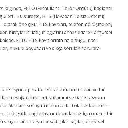
ıldığında, FETÖ (Fethullahçı Terör Örgütü) bağlantılı
l etti. Bu süreçte, HTS (Havadan Telsiz Sistemi)
il olarak öne çıktı. HTS kayıtları, telefon görüşmeleri,
en bireylerin iletişim ağlarını analiz ederek örgütsel
akalede, FETÖ HTS kayıtlarının ne olduğu, nasıl
kler, hukuki boyutları ve sıkça sorulan sorulara
münikasyon operatörleri tarafından tutulan ve bir
len mesajlar, internet kullanımı ve baz istasyonu
özellikle adli soruşturmalarda delil olarak kullanılır.
erin örgütle bağlantılarını kanıtlamak için önemli bir
an sıkça aranan veya mesajlaşılan kişiler, örgütsel