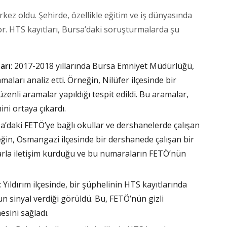
ez oldu. Şehirde, özellikle eğitim ve iş dünyasında
or. HTS kayıtları, Bursa’daki soruşturmalarda şu
arı
: 2017-2018 yıllarında Bursa Emniyet Müdürlüğü,
aları analiz etti. Örneğin, Nilüfer ilçesinde bir
nli aramalar yapıldığı tespit edildi. Bu aramalar,
ni ortaya çıkardı.
sa’daki FETÖ’ye bağlı okullar ve dershanelerde çalışan
eğin, Osmangazi ilçesinde bir dershanede çalışan bir
larla iletişim kurduğu ve bu numaraların FETÖ’nün
: Yıldırım ilçesinde, bir şüphelinin HTS kayıtlarında
n sinyal verdiği görüldü. Bu, FETÖ’nün gizli
mesini sağladı.