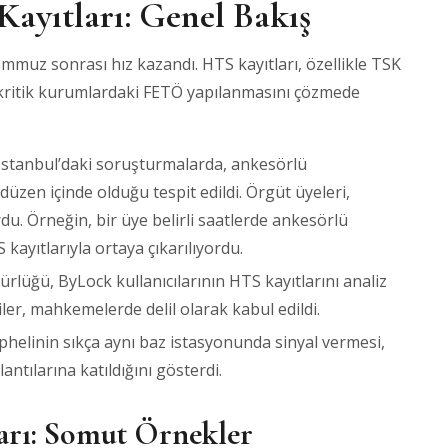
yıtları: Genel Bakış
muz sonrası hız kazandı. HTS kayıtları, özellikle TSK
bi kritik kurumlardaki FETÖ yapılanmasını çözmede
 İstanbul’daki soruşturmalarda, ankesörlü
 düzen içinde olduğu tespit edildi. Örgüt üyeleri,
du. Örneğin, bir üye belirli saatlerde ankesörlü
 kayıtlarıyla ortaya çıkarılıyordu.
rlüğü, ByLock kullanıcılarının HTS kayıtlarını analiz
iler, mahkemelerde delil olarak kabul edildi.
şüphelinin sıkça aynı baz istasyonunda sinyal vermesi,
ntılarına katıldığını gösterdi.
arı: Somut Örnekler