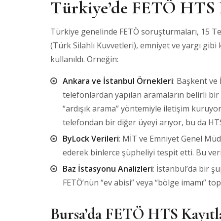
Türkiye’de FETÖ HTS Ka
Türkiye genelinde FETÖ soruşturmaları, 15 Tem
(Türk Silahlı Kuvvetleri), emniyet ve yargı gi
kullanıldı. Örneğin:
Ankara ve İstanbul Örnekleri
: Başkent ve
telefonlardan yapılan aramaların belirli bir
“ardışık arama” yöntemiyle iletişim kuruyor
telefondan bir diğer üyeyi arıyor, bu da HTS
ByLock Verileri
: MİT ve Emniyet Genel Müdü
ederek binlerce şüpheliyi tespit etti. Bu ver
Baz İstasyonu Analizleri
: İstanbul’da bir 
FETÖ’nün “ev abisi” veya “bölge imamı” topla
Bursa’da FETÖ HTS Kayıtl