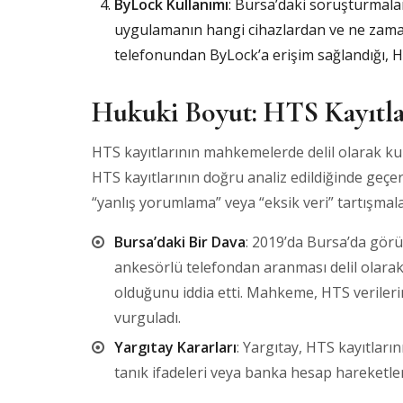
ByLock Kullanımı
: Bursa’daki soruşturmala
uygulamanın hangi cihazlardan ve ne zaman 
telefonundan ByLock’a erişim sağlandığı, HT
Hukuki Boyut: HTS Kayıtla
HTS kayıtlarının mahkemelerde delil olarak kull
HTS kayıtlarının doğru analiz edildiğinde geçer
“yanlış yorumlama” veya “eksik veri” tartışmala
Bursa’daki Bir Dava
: 2019’da Bursa’da görü
ankesörlü telefondan aranması delil olarak
olduğunu iddia etti. Mahkeme, HTS verilerin
vurguladı.
Yargıtay Kararları
: Yargıtay, HTS kayıtları
tanık ifadeleri veya banka hesap hareketleri 