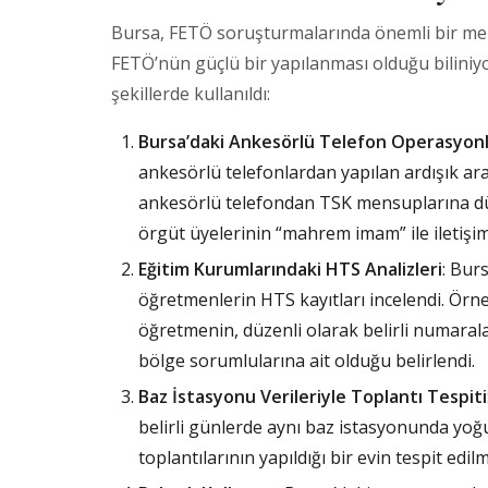
Bursa, FETÖ soruşturmalarında önemli bir merk
FETÖ’nün güçlü bir yapılanması olduğu biliniy
şekillerde kullanıldı:
Bursa’daki Ankesörlü Telefon Operasyonl
ankesörlü telefonlardan yapılan ardışık aram
ankesörlü telefondan TSK mensuplarına düze
örgüt üyelerinin “mahrem imam” ile iletişimi
Eğitim Kurumlarındaki HTS Analizleri
: Bur
öğretmenlerin HTS kayıtları incelendi. Örn
öğretmenin, düzenli olarak belirli numara
bölge sorumlularına ait olduğu belirlendi.
Baz İstasyonu Verileriyle Toplantı Tespiti
belirli günlerde aynı baz istasyonunda yoğu
toplantılarının yapıldığı bir evin tespit edil