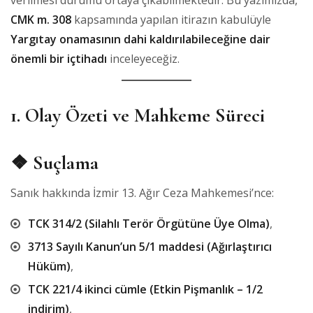
verilmesi durumu ortaya çıkabilmektedir. Bu yazımızda,
CMK m. 308
kapsamında yapılan itirazın kabulüyle
Yargıtay onamasının dahi kaldırılabileceğine dair
önemli bir içtihadı
inceleyeceğiz.
1. Olay Özeti ve Mahkeme Süreci
❖ Suçlama
Sanık hakkında İzmir 13. Ağır Ceza Mahkemesi’nce:
TCK 314/2 (Silahlı Terör Örgütüne Üye Olma)
,
3713 Sayılı Kanun’un 5/1 maddesi (Ağırlaştırıcı
Hüküm)
,
TCK 221/4 ikinci cümle (Etkin Pişmanlık – 1/2
indirim)
,