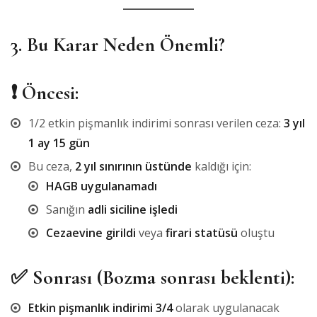
3. Bu Karar Neden Önemli?
❗ Öncesi:
1/2 etkin pişmanlık indirimi sonrası verilen ceza:
3 yıl
1 ay 15 gün
Bu ceza,
2 yıl sınırının üstünde
kaldığı için:
HAGB uygulanamadı
Sanığın
adli siciline işledi
Cezaevine girildi
veya
firari statüsü
oluştu
✅ Sonrası (Bozma sonrası beklenti):
Etkin pişmanlık indirimi 3/4
olarak uygulanacak