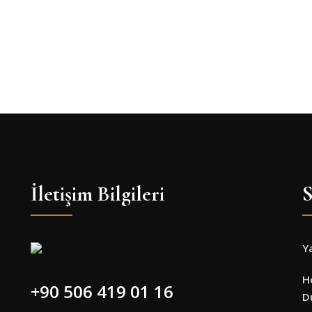
İletişim Bilgileri
S
Y
H
+90 506 419 01 16
D