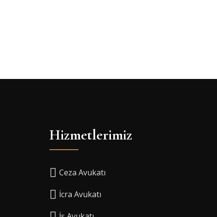
Hizmetlerimiz
Ceza Avukatı
İcra Avukatı
İş Avukatı