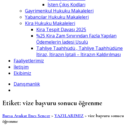
İşten Çıkış Kodları
Gayrimenkul Hukuku Makaleleri
Yabancılar Hukuku Makaleleri
Kira Hukuku Makaleleri
Kira Tespit Davası 2025
%25 Kira Zam Sınırından Fazla Yapılan
Ödemelerin İadesi Usulü
Tahliye Taahhüdü , Tahliye Taahhüdüne
İtiraz, İtirazın İptali – İtirazın Kaldırılması
Faaliyetlerimiz
İletişim
Ekibimiz
Danışmanlık
Etiket:
vize başvuru sonucu öğrenme
Bursa Avukat Enes Sencer
>
YAZILARIMIZ
>
vize başvuru sonucu
öğrenme