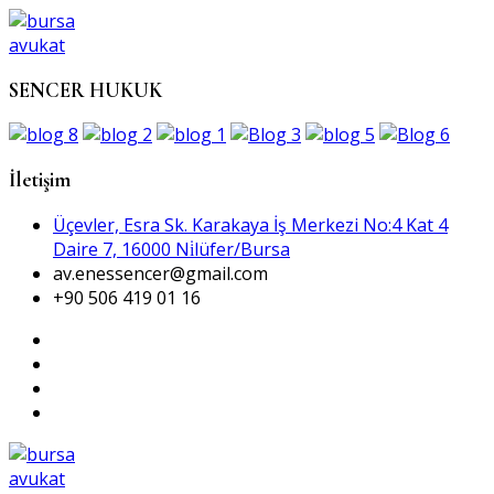
SENCER HUKUK
İletişim
Üçevler, Esra Sk. Karakaya İş Merkezi No:4 Kat 4
Daire 7, 16000 Ni̇lüfer/Bursa
av.enessencer@gmail.com
+90 506 419 01 16