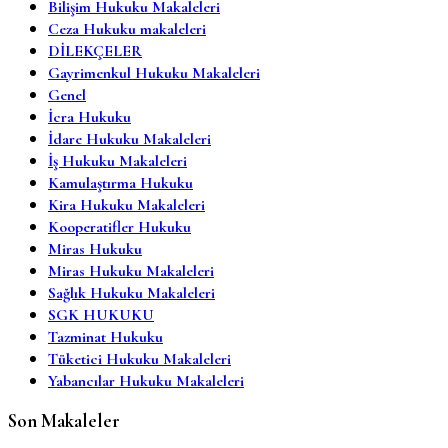
Bilişim Hukuku Makaleleri
Ceza Hukuku makaleleri
DİLEKÇELER
Gayrimenkul Hukuku Makaleleri
Genel
İcra Hukuku
İdare Hukuku Makaleleri
İş Hukuku Makaleleri
Kamulaştırma Hukuku
Kira Hukuku Makaleleri
Kooperatifler Hukuku
Miras Hukuku
Miras Hukuku Makaleleri
Sağlık Hukuku Makaleleri
SGK HUKUKU
Tazminat Hukuku
Tüketici Hukuku Makaleleri
Yabancılar Hukuku Makaleleri
Son Makaleler