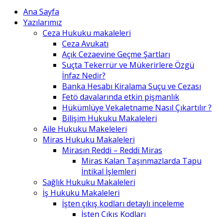
Ana Sayfa
Yazılarımız
Ceza Hukuku makaleleri
Ceza Avukatı
Açık Cezaevine Geçme Şartları
Suçta Tekerrür ve Mükerirlere Özgü
İnfaz Nedir?
Banka Hesabı Kiralama Suçu ve Cezası
Fetö davalarında etkin pişmanlık
Hükümlüye Vekaletname Nasıl Çıkartılır ?
Bilişim Hukuku Makaleleri
Aile Hukuku Makeleleri
Miras Hukuku Makaleleri
Mirasın Reddi – Reddi Miras
Miras Kalan Taşınmazlarda Tapu
İntikal İşlemleri
Sağlık Hukuku Makaleleri
İş Hukuku Makaleleri
İşten çıkış kodları detaylı inceleme
İşten Çıkış Kodları