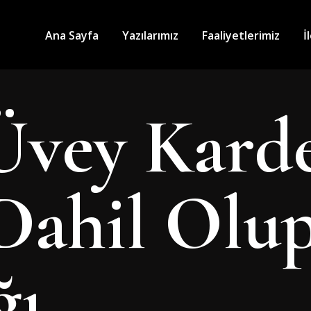
Ana Sayfa
Yazılarımız
Faaliyetlerimiz
İ
Üvey Karde
Dahil Olu
ğı