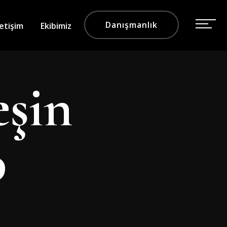
Danışmanlık
letişim
Ekibimiz
şin
p