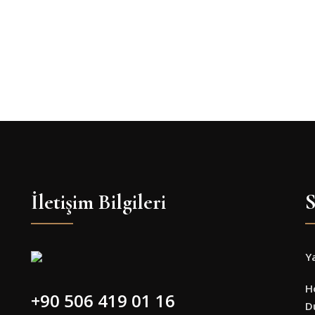
İletişim Bilgileri
S
Y
H
+90 506 419 01 16
D