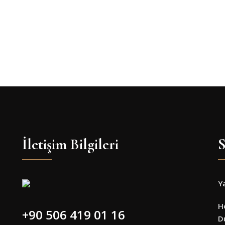
İletişim Bilgileri
S
Y
H
+90 506 419 01 16
D