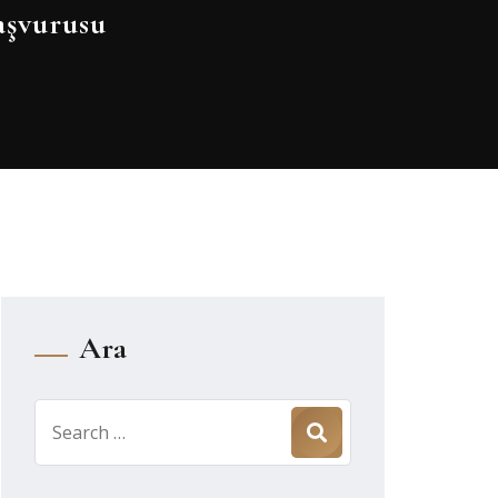
aşvurusu
Ara
Search
for: