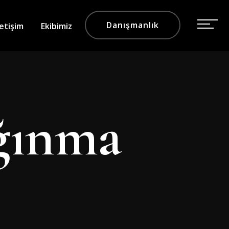
Danışmanlık
letişim
Ekibimiz
ğınma