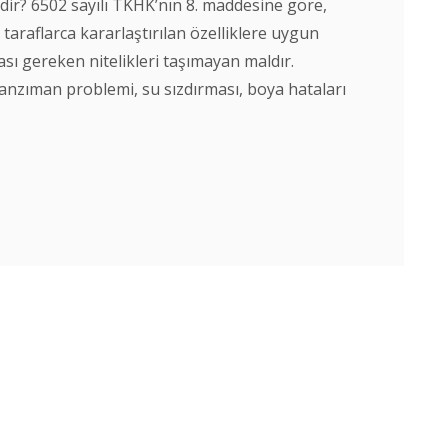
Nedir? 6502 sayılı TKHK’nın 8. maddesine göre,
a taraflarca kararlaştırılan özelliklere uygun
sı gereken nitelikleri taşımayan maldır.
 şanzıman problemi, su sızdırması, boya hataları