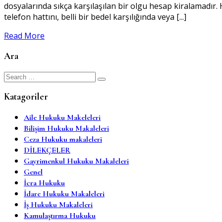
dosyalarında sıkça karşılaşılan bir olgu hesap kiralamadır. H
telefon hattını, belli bir bedel karşılığında veya [...]
Read More
Ara
Search
for:
Katagoriler
Aile Hukuku Makeleleri
Bilişim Hukuku Makaleleri
Ceza Hukuku makaleleri
DİLEKÇELER
Gayrimenkul Hukuku Makaleleri
Genel
İcra Hukuku
İdare Hukuku Makaleleri
İş Hukuku Makaleleri
Kamulaştırma Hukuku