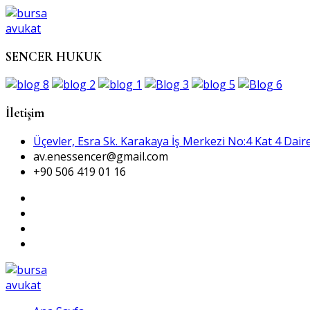
SENCER HUKUK
İletişim
Üçevler, Esra Sk. Karakaya İş Merkezi No:4 Kat 4 Daire
av.enessencer@gmail.com
+90 506 419 01 16