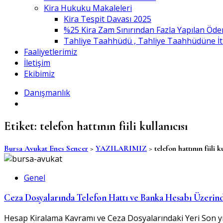
Kira Hukuku Makaleleri
Kira Tespit Davası 2025
%25 Kira Zam Sınırından Fazla Yapılan Öde
Tahliye Taahhüdü , Tahliye Taahhüdüne İtiraz
Faaliyetlerimiz
İletişim
Ekibimiz
Danışmanlık
Etiket:
telefon hattının fiili kullanıcısı
Bursa Avukat Enes Sencer
>
YAZILARIMIZ
>
telefon hattının fiili k
Genel
Ceza Dosyalarında Telefon Hattı ve Banka Hesabı Üzerind
Hesap Kiralama Kavramı ve Ceza Dosyalarındaki Yeri Son yıllar