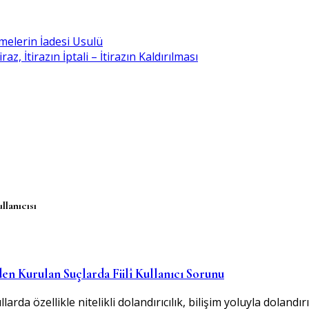
melerin İadesi Usulü
, İtirazın İptali – İtirazın Kaldırılması
ullanıcısı
en Kurulan Suçlarda Fiilî Kullanıcı Sorunu
da özellikle nitelikli dolandırıcılık, bilişim yoluyla dolandı