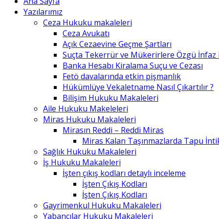
Ana Sayfa
Yazılarımız
Ceza Hukuku makaleleri
Ceza Avukatı
Açık Cezaevine Geçme Şartları
Suçta Tekerrür ve Mükerirlere Özgü İnfaz
Banka Hesabı Kiralama Suçu ve Cezası
Fetö davalarında etkin pişmanlık
Hükümlüye Vekaletname Nasıl Çıkartılır ?
Bilişim Hukuku Makaleleri
Aile Hukuku Makeleleri
Miras Hukuku Makaleleri
Mirasın Reddi – Reddi Miras
Miras Kalan Taşınmazlarda Tapu İntik
Sağlık Hukuku Makaleleri
İş Hukuku Makaleleri
İşten çıkış kodları detaylı inceleme
İşten Çıkış Kodları
İşten Çıkış Kodları
Gayrimenkul Hukuku Makaleleri
Yabancılar Hukuku Makaleleri