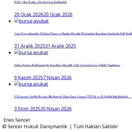
SGK Çıkış Kodu e-Devlet’ten Kaldırıldı
20 Ocak 2026
20 Ocak 2026
Ceza Dosyalarında Telefon Hattı ve Banka Hesabı Üzerinden Kurulan Suçlarda Fiilî Kullan
31 Aralık 2025
31 Aralık 2025
Sahte Fatura Kullanımıyla Kendini Alacaklı Gibi Gösterip İcra Takibi Yapılması
9 Kasım 2025
7 Nisan 2026
E-Ticarette Sağlık Beyanı Nedeniyle İdari Para Cezası: TİTCK ve İl Sağlık Müdürlüğü ...
3 Ekim 2025
20 Nisan 2026
Enes Sencer
© Sencer Hukuk Danışmanlık | Tüm Hakları Saklıdır