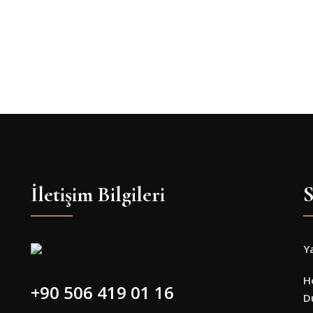
İletişim Bilgileri
S
Y
H
+90 506 419 01 16
D