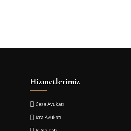
Hizmetlerimiz
Ceza Avukatı
İcra Avukatı
İş Avukatı