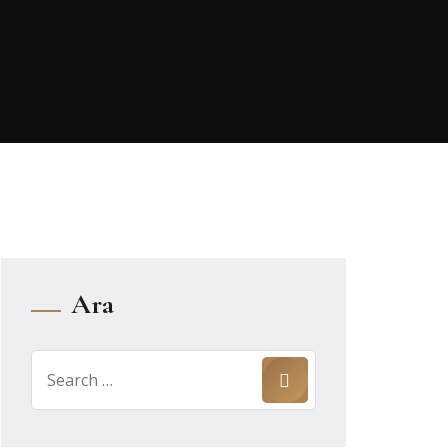
Ara
Search
for: