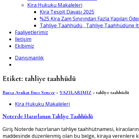
Kira Hukuku Makaleleri
Kira Tespit Davası 2025
%25 Kira Zam Sınırından Fazla Yapılan Öde
Tahliye Taahhüdü , Tahliye Taahhüdüne İtiraz
Faaliyetlerimiz
İletişim
Ekibimiz
Danışmanlık
Etiket:
tahliye taahhüdü
Bursa Avukat Enes Sencer
>
YAZILARIMIZ
>
tahliye taahhüdü
Kira Hukuku Makaleleri
Noterde Hazırlanan Tahliye Taahhüdü
Giriş Noterde hazırlanan tahliye taahhütnamesi, kiracıların
maddesinde düzenlenmiş olan bu belge, kiraya verenlere kira