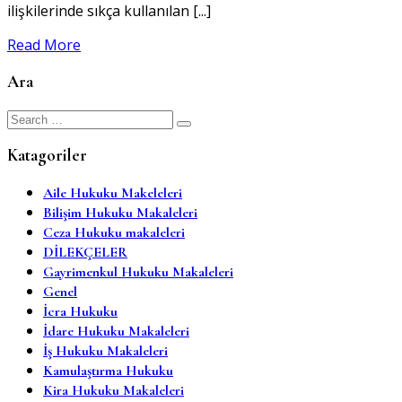
ilişkilerinde sıkça kullanılan [...]
Read More
Ara
Search
for:
Katagoriler
Aile Hukuku Makeleleri
Bilişim Hukuku Makaleleri
Ceza Hukuku makaleleri
DİLEKÇELER
Gayrimenkul Hukuku Makaleleri
Genel
İcra Hukuku
İdare Hukuku Makaleleri
İş Hukuku Makaleleri
Kamulaştırma Hukuku
Kira Hukuku Makaleleri