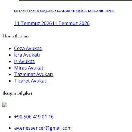
METAMFETAMİN SUÇLARI, CEZALARI VE KİŞİSEL KULLANIM SINIRI
11 Temmuz 2026
11 Temmuz 2026
Hizmetlerimiz
Ceza Avukatı
İcra Avukatı
İş Avukatı
Miras Avukatı
Tazminat Avukatı
Ticaret Avukatı
İletişim Bilgileri
+90 506 419 01 16
av.enessencer@gmail.com