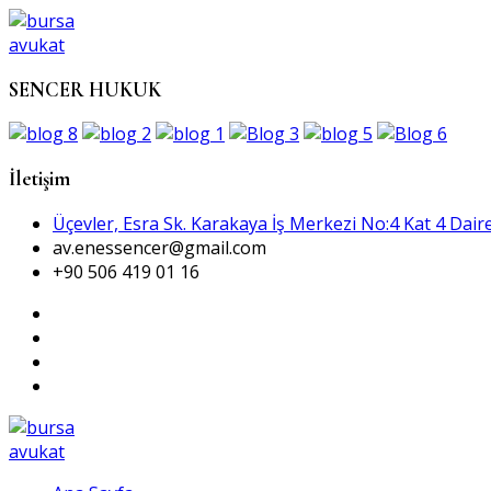
SENCER HUKUK
İletişim
Üçevler, Esra Sk. Karakaya İş Merkezi No:4 Kat 4 Daire
av.enessencer@gmail.com
+90 506 419 01 16