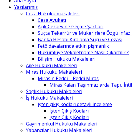
Ana Sayfa
Yazılarımız
Ceza Hukuku makaleleri
Ceza Avukatı
Açık Cezaevine Geçme Şartları
Suçta Tekerrür ve Mükerirlere Özgü İnfaz
Banka Hesabı Kiralama Suçu ve Cezası
Fetö davalarında etkin pişmanlık
Hükümlüye Vekaletname Nasıl Çıkartılır ?
Bilişim Hukuku Makaleleri
Aile Hukuku Makeleleri
Miras Hukuku Makaleleri
Mirasın Reddi – Reddi Miras
Miras Kalan Taşınmazlarda Tapu İntik
Sağlık Hukuku Makaleleri
İş Hukuku Makaleleri
İşten çıkış kodları detaylı inceleme
İşten Çıkış Kodları
İşten Çıkış Kodları
Gayrimenkul Hukuku Makaleleri
Yabancılar Hukuku Makaleleri