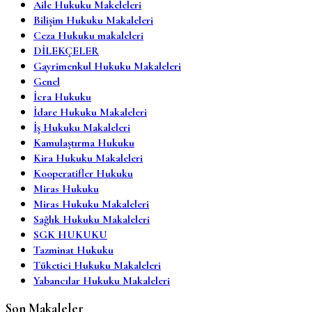
Aile Hukuku Makeleleri
Bilişim Hukuku Makaleleri
Ceza Hukuku makaleleri
DİLEKÇELER
Gayrimenkul Hukuku Makaleleri
Genel
İcra Hukuku
İdare Hukuku Makaleleri
İş Hukuku Makaleleri
Kamulaştırma Hukuku
Kira Hukuku Makaleleri
Kooperatifler Hukuku
Miras Hukuku
Miras Hukuku Makaleleri
Sağlık Hukuku Makaleleri
SGK HUKUKU
Tazminat Hukuku
Tüketici Hukuku Makaleleri
Yabancılar Hukuku Makaleleri
Son Makaleler