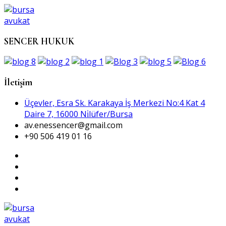
SENCER HUKUK
İletişim
Üçevler, Esra Sk. Karakaya İş Merkezi No:4 Kat 4
Daire 7, 16000 Ni̇lüfer/Bursa
av.enessencer@gmail.com
+90 506 419 01 16