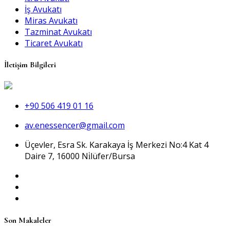
İş Avukatı
Miras Avukatı
Tazminat Avukatı
Ticaret Avukatı
İletişim Bilgileri
+90 506 419 01 16
av.enessencer@gmail.com
Üçevler, Esra Sk. Karakaya İş Merkezi No:4 Kat 4
Daire 7, 16000 Ni̇lüfer/Bursa
Son Makaleler