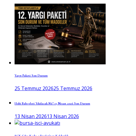
Yargı Paketi Son Durum
25 Temmuz 2026
25 Temmuz 2026
Hobi Bahçeleri Yıkılacak Mı? 13 Nisan 2026 Son Durum
13 Nisan 2026
13 Nisan 2026
SGK Çıkış Kodu e-Devlet’ten Kaldırıldı