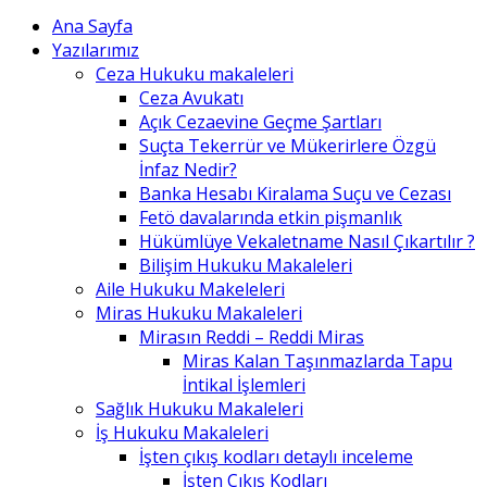
Ana Sayfa
Yazılarımız
Ceza Hukuku makaleleri
Ceza Avukatı
Açık Cezaevine Geçme Şartları
Suçta Tekerrür ve Mükerirlere Özgü
İnfaz Nedir?
Banka Hesabı Kiralama Suçu ve Cezası
Fetö davalarında etkin pişmanlık
Hükümlüye Vekaletname Nasıl Çıkartılır ?
Bilişim Hukuku Makaleleri
Aile Hukuku Makeleleri
Miras Hukuku Makaleleri
Mirasın Reddi – Reddi Miras
Miras Kalan Taşınmazlarda Tapu
İntikal İşlemleri
Sağlık Hukuku Makaleleri
İş Hukuku Makaleleri
İşten çıkış kodları detaylı inceleme
İşten Çıkış Kodları