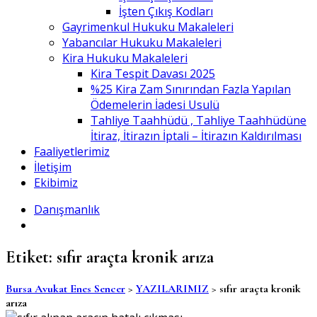
İşten Çıkış Kodları
Gayrimenkul Hukuku Makaleleri
Yabancılar Hukuku Makaleleri
Kira Hukuku Makaleleri
Kira Tespit Davası 2025
%25 Kira Zam Sınırından Fazla Yapılan
Ödemelerin İadesi Usulü
Tahliye Taahhüdü , Tahliye Taahhüdüne
İtiraz, İtirazın İptali – İtirazın Kaldırılması
Faaliyetlerimiz
İletişim
Ekibimiz
Danışmanlık
Etiket:
sıfır araçta kronik arıza
Bursa Avukat Enes Sencer
>
YAZILARIMIZ
>
sıfır araçta kronik
arıza