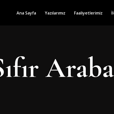
Ana Sayfa
Yazılarımız
Faaliyetlerimiz
İ
Sıfır Arab