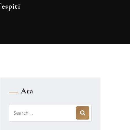
espiti
Ara
Search
for: