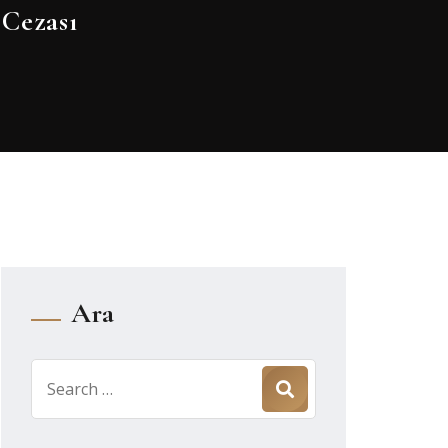
Cezası
Ara
Search
for: