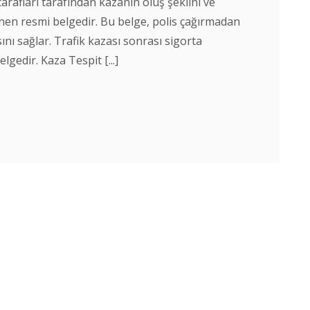
tarafları tarafından kazanın oluş şeklini ve
nen resmi belgedir. Bu belge, polis çağırmadan
ı sağlar. Trafik kazası sonrası sigorta
lgedir. Kaza Tespit [...]