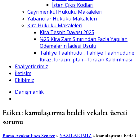
İşten Çıkış Kodları
Gayrimenkul Hukuku Makaleleri
Yabancılar Hukuku Makaleleri
Kira Hukuku Makaleleri
Kira Tespit Davası 2025
%25 Kira Zam Sınırından Fazla Yapılan
Ödemelerin İadesi Usulü
Tahliye Taahhüdü , Tahliye Taahhüdüne
İtiraz, İtirazın İptali – İtirazın Kaldırılması
Faaliyetlerimiz
İletişim
Ekibimiz
Danışmanlık
Etiket:
kamulaştırma bedeli vekalet ücreti
sorunu
Bursa Avukat Enes Sencer
>
YAZILARIMIZ
>
kamulaştırma bedeli