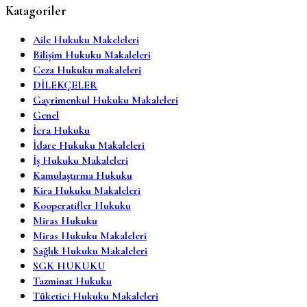
Katagoriler
Aile Hukuku Makeleleri
Bilişim Hukuku Makaleleri
Ceza Hukuku makaleleri
DİLEKÇELER
Gayrimenkul Hukuku Makaleleri
Genel
İcra Hukuku
İdare Hukuku Makaleleri
İş Hukuku Makaleleri
Kamulaştırma Hukuku
Kira Hukuku Makaleleri
Kooperatifler Hukuku
Miras Hukuku
Miras Hukuku Makaleleri
Sağlık Hukuku Makaleleri
SGK HUKUKU
Tazminat Hukuku
Tüketici Hukuku Makaleleri