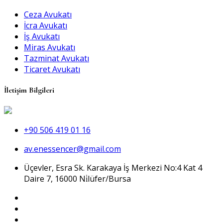
Ceza Avukatı
İcra Avukatı
İş Avukatı
Miras Avukatı
Tazminat Avukatı
Ticaret Avukatı
İletişim Bilgileri
+90 506 419 01 16
av.enessencer@gmail.com
Üçevler, Esra Sk. Karakaya İş Merkezi No:4 Kat 4
Daire 7, 16000 Ni̇lüfer/Bursa