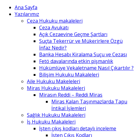
Ana Sayfa
Yazılarımız
Ceza Hukuku makaleleri
Ceza Avukatı
Açık Cezaevine Geçme Şartları
Suçta Tekerrür ve Mükerirlere Özgü
İnfaz Nedir?
Banka Hesabı Kiralama Suçu ve Cezası
Fetö davalarında etkin pişmanlık
Hükümlüye Vekaletname Nasıl Çıkartılır ?
Bilişim Hukuku Makaleleri
Aile Hukuku Makeleleri
Miras Hukuku Makaleleri
Mirasın Reddi – Reddi Miras
Miras Kalan Taşınmazlarda Tapu
İntikal İşlemleri
Sağlık Hukuku Makaleleri
İş Hukuku Makaleleri
İşten çıkış kodları detaylı inceleme
İşten Çıkış Kodları