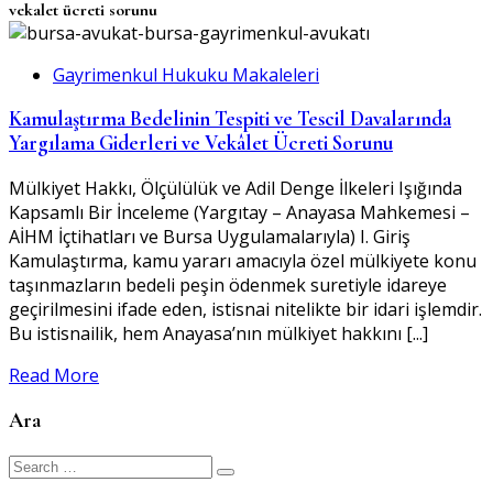
vekalet ücreti sorunu
Gayrimenkul Hukuku Makaleleri
Kamulaştırma Bedelinin Tespiti ve Tescil Davalarında
Yargılama Giderleri ve Vekâlet Ücreti Sorunu
Mülkiyet Hakkı, Ölçülülük ve Adil Denge İlkeleri Işığında
Kapsamlı Bir İnceleme (Yargıtay – Anayasa Mahkemesi –
AİHM İçtihatları ve Bursa Uygulamalarıyla) I. Giriş
Kamulaştırma, kamu yararı amacıyla özel mülkiyete konu
taşınmazların bedeli peşin ödenmek suretiyle idareye
geçirilmesini ifade eden, istisnai nitelikte bir idari işlemdir.
Bu istisnailik, hem Anayasa’nın mülkiyet hakkını [...]
Read More
Ara
Search
for: