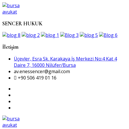
SENCER HUKUK
İletişim
Üçevler, Esra Sk. Karakaya İş Merkezi No:4 Kat 4
Daire 7, 16000 Ni̇lüfer/Bursa
av.enessencer@gmail.com
+90 506 419 01 16