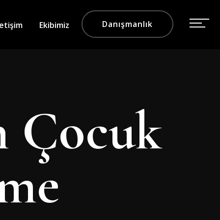
Danışmanlık
letişim
Ekibimiz
n Çocuk
rme