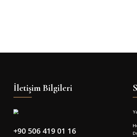
İletişim Bilgileri
S
Y
H
+90 506 419 01 16
D