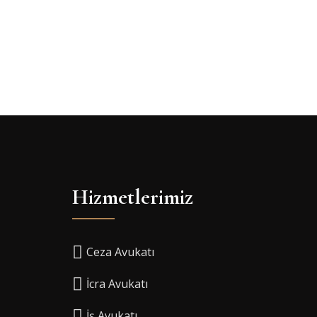
Hizmetlerimiz
Ceza Avukatı
İcra Avukatı
İş Avukatı