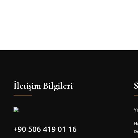
İletişim Bilgileri
S
Y
H
+90 506 419 01 16
D