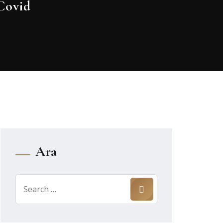
Covid
Ara
Search
for: