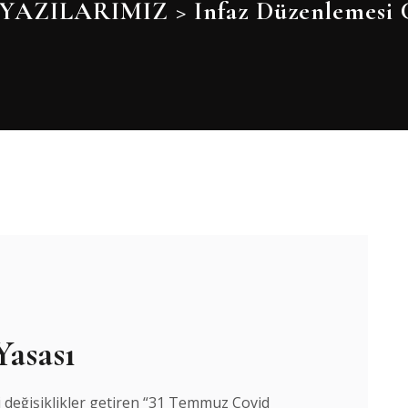
YAZILARIMIZ
>
Infaz Düzenlemesi 
asası
 değişiklikler getiren “31 Temmuz Covid