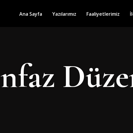
Ana Sayfa
Yazılarımız
Faaliyetlerimiz
İ
Infaz Düze