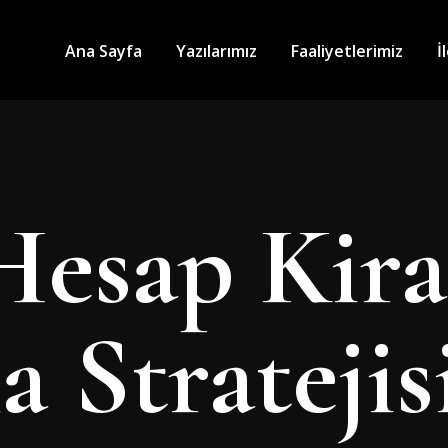
Ana Sayfa
Yazılarımız
Faaliyetlerimiz
İ
Hesap Kir
 Stratejis