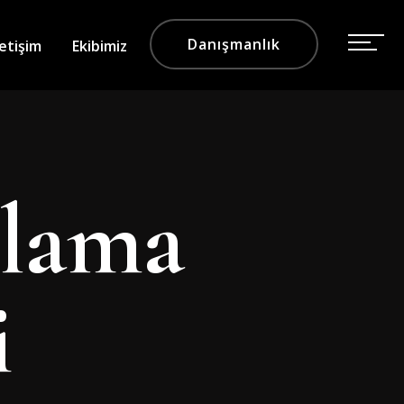
Danışmanlık
letişim
Ekibimiz
alama
i