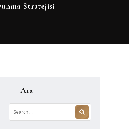
unma Stratejisi
Ara
Search
for: