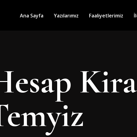
Ana Sayfa
Yazılarımız
Faaliyetlerimiz
İ
Hesap Kir
 Temyiz