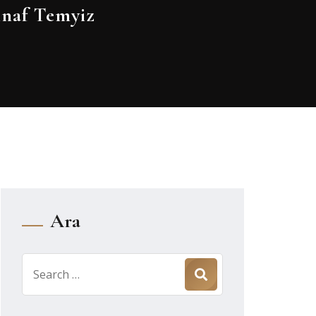
inaf Temyiz
Ara
Search
for: