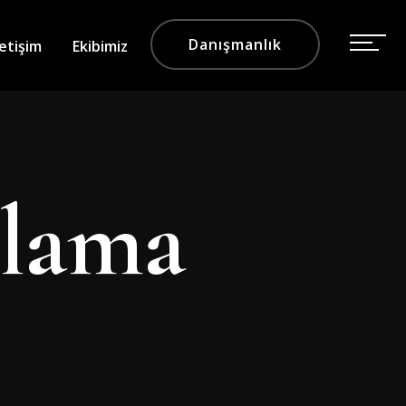
Danışmanlık
letişim
Ekibimiz
alama