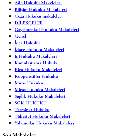
Aile Hukuku Makeleleri
Bilişim Hukuku Makaleleri
Ceza Hukuku makaleleri
DİLEKÇELER
Gayrimenkul Hukuku Makaleleri
Genel
İcra Hukuku
İdare Hukuku Makaleleri
İş Hukuku Makaleleri
Kamulaştırma Hukuku
Kira Hukuku Makaleleri
Kooperatifler Hukuku
Miras Hukuku
Miras Hukuku Makaleleri
Sağlık Hukuku Makaleleri
SGK HUKUKU
Tazminat Hukuku
Tüketici Hukuku Makaleleri
Yabancılar Hukuku Makaleleri
Son Makaleler