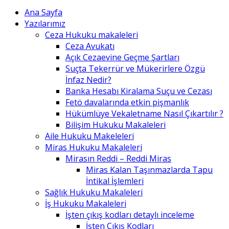
Ana Sayfa
Yazılarımız
Ceza Hukuku makaleleri
Ceza Avukatı
Açık Cezaevine Geçme Şartları
Suçta Tekerrür ve Mükerirlere Özgü
İnfaz Nedir?
Banka Hesabı Kiralama Suçu ve Cezası
Fetö davalarında etkin pişmanlık
Hükümlüye Vekaletname Nasıl Çıkartılır ?
Bilişim Hukuku Makaleleri
Aile Hukuku Makeleleri
Miras Hukuku Makaleleri
Mirasın Reddi – Reddi Miras
Miras Kalan Taşınmazlarda Tapu
İntikal İşlemleri
Sağlık Hukuku Makaleleri
İş Hukuku Makaleleri
İşten çıkış kodları detaylı inceleme
İşten Çıkış Kodları