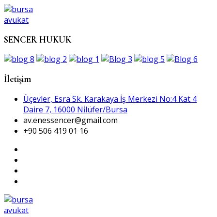
SENCER HUKUK
İletişim
Üçevler, Esra Sk. Karakaya İş Merkezi No:4 Kat 4
Daire 7, 16000 Ni̇lüfer/Bursa
av.enessencer@gmail.com
+90 506 419 01 16