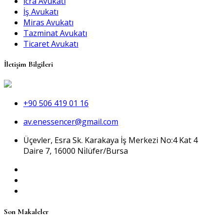
İcra Avukatı
İş Avukatı
Miras Avukatı
Tazminat Avukatı
Ticaret Avukatı
İletişim Bilgileri
+90 506 419 01 16
av.enessencer@gmail.com
Üçevler, Esra Sk. Karakaya İş Merkezi No:4 Kat 4
Daire 7, 16000 Ni̇lüfer/Bursa
Son Makaleler