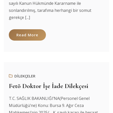
sayılı Kanun Hükmünde Kararname ile
sonlandırılmış, tarafıma herhangi bir somut
gerekçe [...]
Read More
DİLEKÇELER
Fetö Doktor İşe İade Dilekçesi
T.C. SAĞLIK BAKANLIĞI’NA(Personel Genel
Müdürlüğü’ne) Konu: Bursa 9. Ağır Ceza
Mahkemesi’nin 2025/… K. sayılı kararı ile beraat