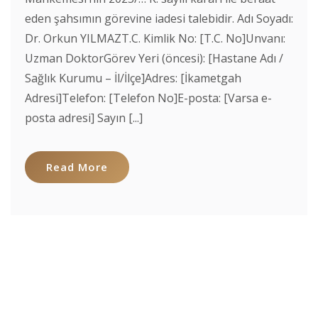
eden şahsımın görevine iadesi talebidir. Adı Soyadı:
Dr. Orkun YILMAZT.C. Kimlik No: [T.C. No]Unvanı:
Uzman DoktorGörev Yeri (öncesi): [Hastane Adı /
Sağlık Kurumu – İl/İlçe]Adres: [İkametgah
Adresi]Telefon: [Telefon No]E-posta: [Varsa e-
posta adresi] Sayın [...]
Read More