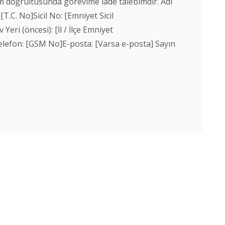
m doğrultusunda görevime iade talebimdir. Adı
[T.C. No]Sicil No: [Emniyet Sicil
ri (öncesi): [İl / İlçe Emniyet
lefon: [GSM No]E-posta: [Varsa e-posta] Sayın