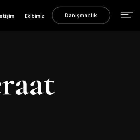
Danışmanlık
letişim
Ekibimiz
raat