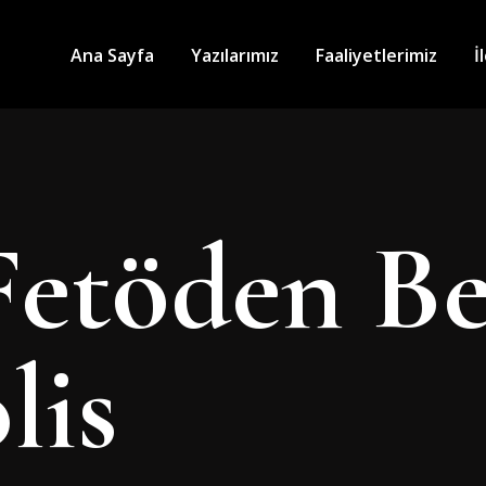
Ana Sayfa
Yazılarımız
Faaliyetlerimiz
İ
Fetöden Be
lis