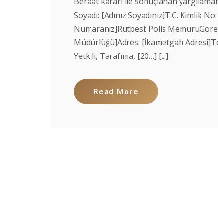
Beraat kararı ile sonuçlanan yargılama
Soyadı: [Adınız Soyadınız]T.C. Kimlik No: 
Numaranız]Rütbesi: Polis MemuruGörev Ye
Müdürlüğü]Adres: [İkametgah Adresi]Te
Yetkili, Tarafıma, [20…] [...]
Read More