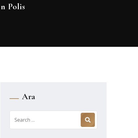
n Polis
Ara
Search
for: