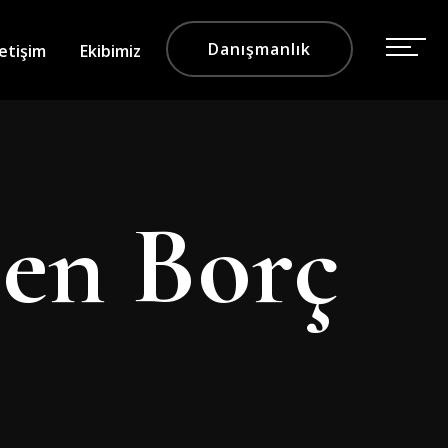
Danışmanlık
letişim
Ekibimiz
len Borç