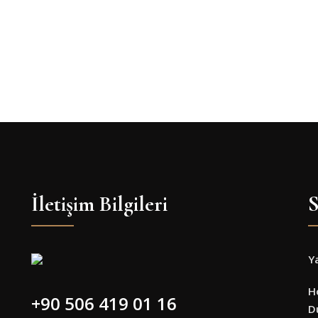
İletişim Bilgileri
S
Y
H
+90 506 419 01 16
D