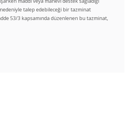
şarken maddi veya manevi destek sağladığı
edeniyle talep edebileceği bir tazminat
adde 53/3 kapsamında düzenlenen bu tazminat,