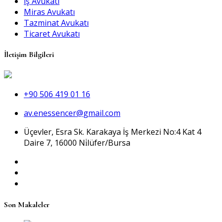
İş Avukatı
Miras Avukatı
Tazminat Avukatı
Ticaret Avukatı
İletişim Bilgileri
+90 506 419 01 16
av.enessencer@gmail.com
Üçevler, Esra Sk. Karakaya İş Merkezi No:4 Kat 4
Daire 7, 16000 Ni̇lüfer/Bursa
Son Makaleler