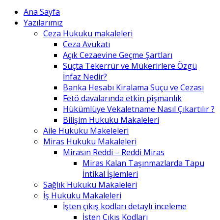
Ana Sayfa
Yazılarımız
Ceza Hukuku makaleleri
Ceza Avukatı
Açık Cezaevine Geçme Şartları
Suçta Tekerrür ve Mükerirlere Özgü
İnfaz Nedir?
Banka Hesabı Kiralama Suçu ve Cezası
Fetö davalarında etkin pişmanlık
Hükümlüye Vekaletname Nasıl Çıkartılır ?
Bilişim Hukuku Makaleleri
Aile Hukuku Makeleleri
Miras Hukuku Makaleleri
Mirasın Reddi – Reddi Miras
Miras Kalan Taşınmazlarda Tapu
İntikal İşlemleri
Sağlık Hukuku Makaleleri
İş Hukuku Makaleleri
İşten çıkış kodları detaylı inceleme
İşten Çıkış Kodları