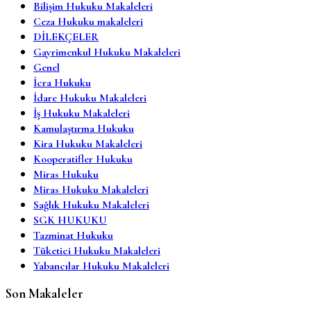
Bilişim Hukuku Makaleleri
Ceza Hukuku makaleleri
DİLEKÇELER
Gayrimenkul Hukuku Makaleleri
Genel
İcra Hukuku
İdare Hukuku Makaleleri
İş Hukuku Makaleleri
Kamulaştırma Hukuku
Kira Hukuku Makaleleri
Kooperatifler Hukuku
Miras Hukuku
Miras Hukuku Makaleleri
Sağlık Hukuku Makaleleri
SGK HUKUKU
Tazminat Hukuku
Tüketici Hukuku Makaleleri
Yabancılar Hukuku Makaleleri
Son Makaleler