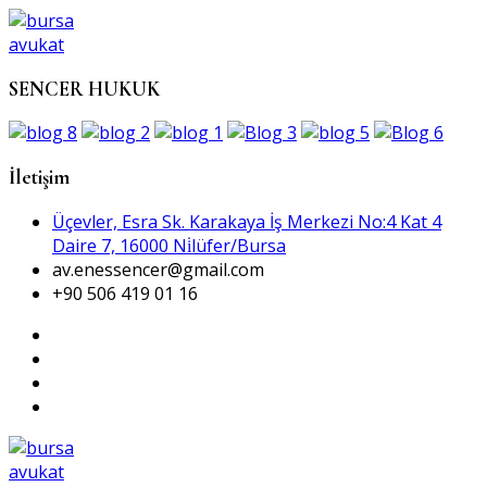
SENCER HUKUK
İletişim
Üçevler, Esra Sk. Karakaya İş Merkezi No:4 Kat 4
Daire 7, 16000 Ni̇lüfer/Bursa
av.enessencer@gmail.com
+90 506 419 01 16