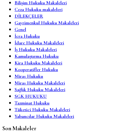
Bilişim Hukuku Makaleleri
Ceza Hukuku makaleleri
DİLEKÇELER
Gayrimenkul Hukuku Makaleleri
Genel
İcra Hukuku
İdare Hukuku Makaleleri
İş Hukuku Makaleleri
Kamulaştırma Hukuku
Kira Hukuku Makaleleri
Kooperatifler Hukuku
Miras Hukuku
Miras Hukuku Makaleleri
Sağlık Hukuku Makaleleri
SGK HUKUKU
Tazminat Hukuku
Tüketici Hukuku Makaleleri
Yabancılar Hukuku Makaleleri
Son Makaleler