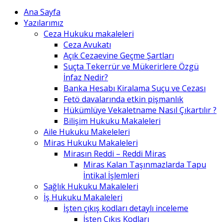
Ana Sayfa
Yazılarımız
Ceza Hukuku makaleleri
Ceza Avukatı
Açık Cezaevine Geçme Şartları
Suçta Tekerrür ve Mükerirlere Özgü
İnfaz Nedir?
Banka Hesabı Kiralama Suçu ve Cezası
Fetö davalarında etkin pişmanlık
Hükümlüye Vekaletname Nasıl Çıkartılır ?
Bilişim Hukuku Makaleleri
Aile Hukuku Makeleleri
Miras Hukuku Makaleleri
Mirasın Reddi – Reddi Miras
Miras Kalan Taşınmazlarda Tapu
İntikal İşlemleri
Sağlık Hukuku Makaleleri
İş Hukuku Makaleleri
İşten çıkış kodları detaylı inceleme
İşten Çıkış Kodları