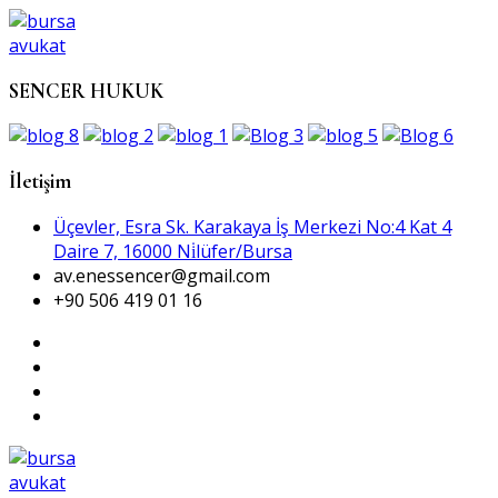
SENCER HUKUK
İletişim
Üçevler, Esra Sk. Karakaya İş Merkezi No:4 Kat 4
Daire 7, 16000 Ni̇lüfer/Bursa
av.enessencer@gmail.com
+90 506 419 01 16