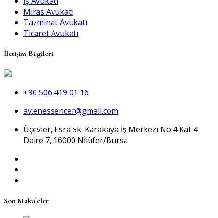
İş Avukatı
Miras Avukatı
Tazminat Avukatı
Ticaret Avukatı
İletişim Bilgileri
+90 506 419 01 16
av.enessencer@gmail.com
Üçevler, Esra Sk. Karakaya İş Merkezi No:4 Kat 4
Daire 7, 16000 Ni̇lüfer/Bursa
Son Makaleler