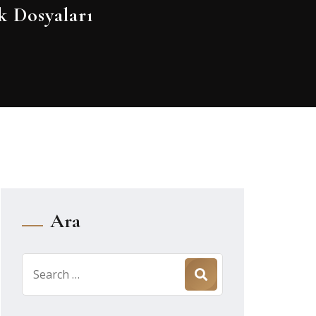
k Dosyaları
Ara
Search
for: