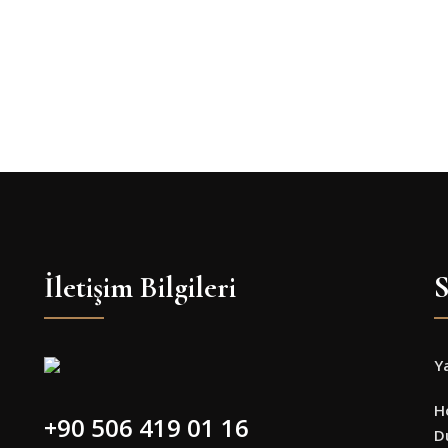
İletişim Bilgileri
S
Y
H
+90 506 419 01 16
D