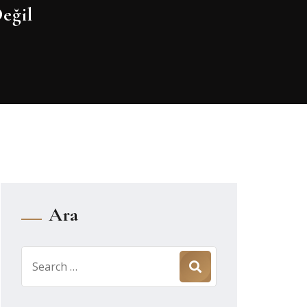
eğil
Ara
Search
for: