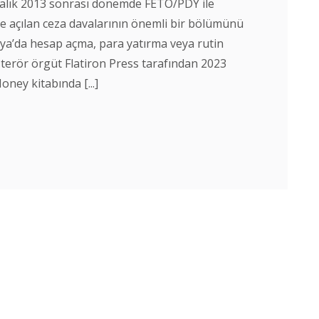
ralık 2013 sonrası dönemde FETÖ/PDY ile
iyle açılan ceza davalarının önemli bir bölümünü
ya’da hesap açma, para yatırma veya rutin
lı terör örgüt Flatiron Press tarafından 2023
ney kitabında [...]