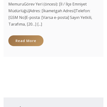
MemuruGörev Yeri (öncesi): [İl / İlçe Emniyet
Müdürlüğü]Adres: [İkametgah Adresi]Telefon:
[GSM No]E-posta: [Varsa e-posta] Sayın Yetkili,
Tarafıma, [20…] [...]
Read More