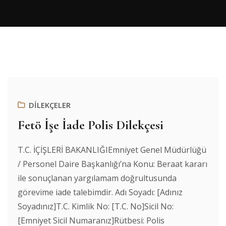
DİLEKÇELER
Fetö İşe İade Polis Dilekçesi
T.C. İÇİŞLERİ BAKANLIĞIEmniyet Genel Müdürlüğü
/ Personel Daire Başkanlığı’na Konu: Beraat kararı
ile sonuçlanan yargılamam doğrultusunda
görevime iade talebimdir. Adı Soyadı: [Adınız
Soyadınız]T.C. Kimlik No: [T.C. No]Sicil No:
[Emniyet Sicil Numaranız]Rütbesi: Polis