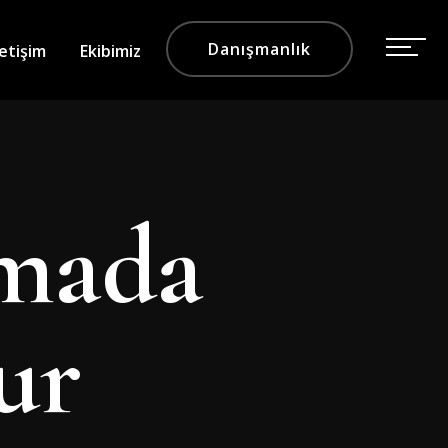
Danışmanlık
letişim
Ekibimiz
mada
ur