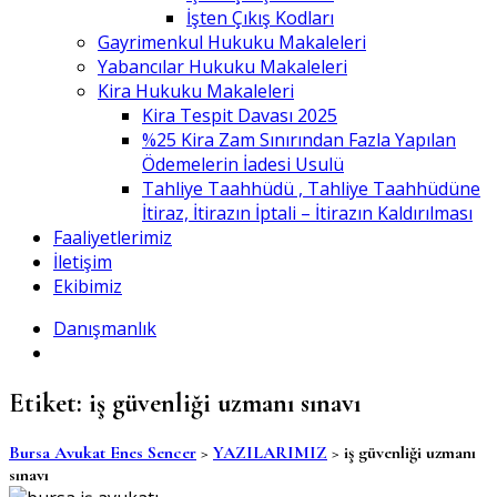
İşten Çıkış Kodları
Gayrimenkul Hukuku Makaleleri
Yabancılar Hukuku Makaleleri
Kira Hukuku Makaleleri
Kira Tespit Davası 2025
%25 Kira Zam Sınırından Fazla Yapılan
Ödemelerin İadesi Usulü
Tahliye Taahhüdü , Tahliye Taahhüdüne
İtiraz, İtirazın İptali – İtirazın Kaldırılması
Faaliyetlerimiz
İletişim
Ekibimiz
Danışmanlık
Etiket:
iş güvenliği uzmanı sınavı
Bursa Avukat Enes Sencer
>
YAZILARIMIZ
>
iş güvenliği uzmanı
sınavı