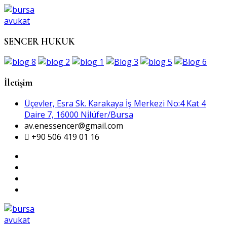
SENCER HUKUK
İletişim
Üçevler, Esra Sk. Karakaya İş Merkezi No:4 Kat 4
Daire 7, 16000 Ni̇lüfer/Bursa
av.enessencer@gmail.com
+90 506 419 01 16