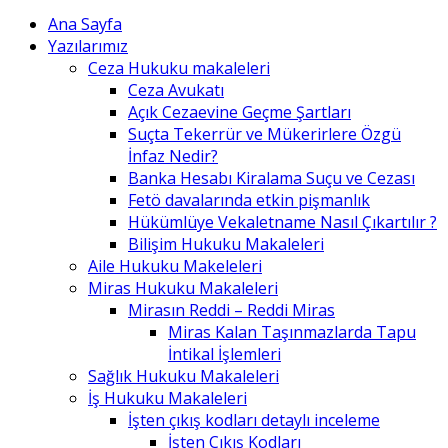
Ana Sayfa
Yazılarımız
Ceza Hukuku makaleleri
Ceza Avukatı
Açık Cezaevine Geçme Şartları
Suçta Tekerrür ve Mükerirlere Özgü
İnfaz Nedir?
Banka Hesabı Kiralama Suçu ve Cezası
Fetö davalarında etkin pişmanlık
Hükümlüye Vekaletname Nasıl Çıkartılır ?
Bilişim Hukuku Makaleleri
Aile Hukuku Makeleleri
Miras Hukuku Makaleleri
Mirasın Reddi – Reddi Miras
Miras Kalan Taşınmazlarda Tapu
İntikal İşlemleri
Sağlık Hukuku Makaleleri
İş Hukuku Makaleleri
İşten çıkış kodları detaylı inceleme
İşten Çıkış Kodları