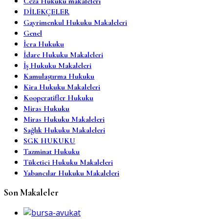
Ceza Hukuku makaleleri
DİLEKÇELER
Gayrimenkul Hukuku Makaleleri
Genel
İcra Hukuku
İdare Hukuku Makaleleri
İş Hukuku Makaleleri
Kamulaştırma Hukuku
Kira Hukuku Makaleleri
Kooperatifler Hukuku
Miras Hukuku
Miras Hukuku Makaleleri
Sağlık Hukuku Makaleleri
SGK HUKUKU
Tazminat Hukuku
Tüketici Hukuku Makaleleri
Yabancılar Hukuku Makaleleri
Son Makaleler