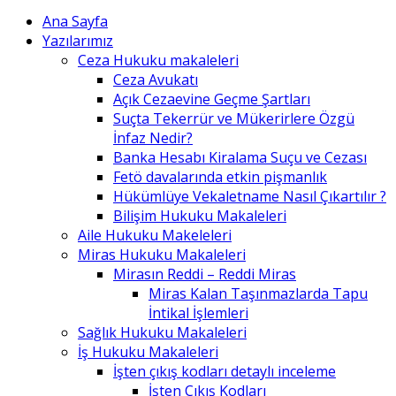
Ana Sayfa
Yazılarımız
Ceza Hukuku makaleleri
Ceza Avukatı
Açık Cezaevine Geçme Şartları
Suçta Tekerrür ve Mükerirlere Özgü
İnfaz Nedir?
Banka Hesabı Kiralama Suçu ve Cezası
Fetö davalarında etkin pişmanlık
Hükümlüye Vekaletname Nasıl Çıkartılır ?
Bilişim Hukuku Makaleleri
Aile Hukuku Makeleleri
Miras Hukuku Makaleleri
Mirasın Reddi – Reddi Miras
Miras Kalan Taşınmazlarda Tapu
İntikal İşlemleri
Sağlık Hukuku Makaleleri
İş Hukuku Makaleleri
İşten çıkış kodları detaylı inceleme
İşten Çıkış Kodları