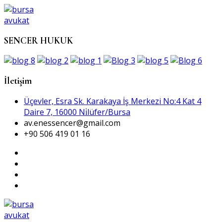
SENCER HUKUK
İletişim
Üçevler, Esra Sk. Karakaya İş Merkezi No:4 Kat 4
Daire 7, 16000 Ni̇lüfer/Bursa
av.enessencer@gmail.com
+90 506 419 01 16