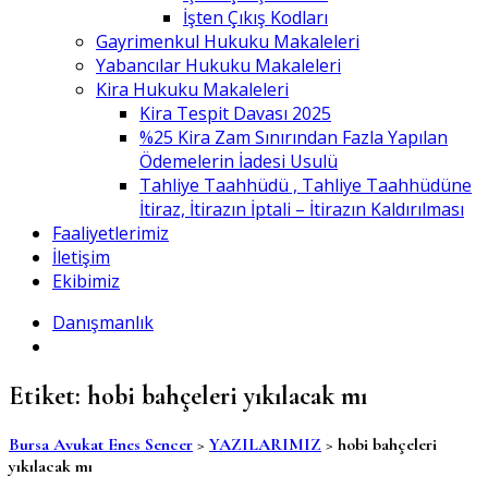
İşten Çıkış Kodları
Gayrimenkul Hukuku Makaleleri
Yabancılar Hukuku Makaleleri
Kira Hukuku Makaleleri
Kira Tespit Davası 2025
%25 Kira Zam Sınırından Fazla Yapılan
Ödemelerin İadesi Usulü
Tahliye Taahhüdü , Tahliye Taahhüdüne
İtiraz, İtirazın İptali – İtirazın Kaldırılması
Faaliyetlerimiz
İletişim
Ekibimiz
Danışmanlık
Etiket:
hobi bahçeleri yıkılacak mı
Bursa Avukat Enes Sencer
>
YAZILARIMIZ
>
hobi bahçeleri
yıkılacak mı