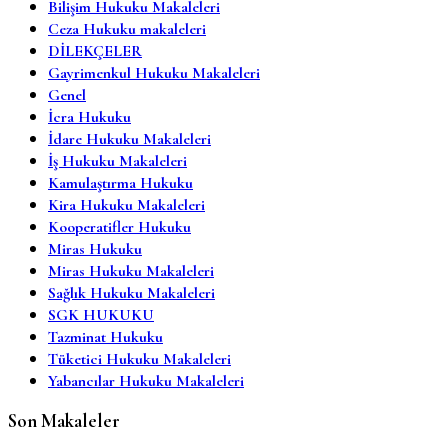
Bilişim Hukuku Makaleleri
Ceza Hukuku makaleleri
DİLEKÇELER
Gayrimenkul Hukuku Makaleleri
Genel
İcra Hukuku
İdare Hukuku Makaleleri
İş Hukuku Makaleleri
Kamulaştırma Hukuku
Kira Hukuku Makaleleri
Kooperatifler Hukuku
Miras Hukuku
Miras Hukuku Makaleleri
Sağlık Hukuku Makaleleri
SGK HUKUKU
Tazminat Hukuku
Tüketici Hukuku Makaleleri
Yabancılar Hukuku Makaleleri
Son Makaleler