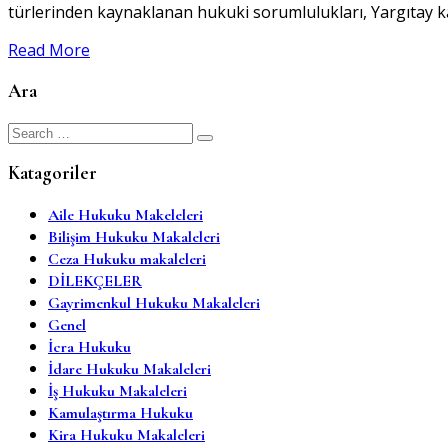
türlerinden kaynaklanan hukuki sorumlulukları, Yargıtay karar
Read More
Ara
Search
for:
Katagoriler
Aile Hukuku Makeleleri
Bilişim Hukuku Makaleleri
Ceza Hukuku makaleleri
DİLEKÇELER
Gayrimenkul Hukuku Makaleleri
Genel
İcra Hukuku
İdare Hukuku Makaleleri
İş Hukuku Makaleleri
Kamulaştırma Hukuku
Kira Hukuku Makaleleri