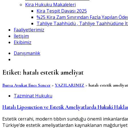
Kira Hukuku Makaleleri
Kira Tespit Davası 2025
%25 Kira Zam Sınırından Fazla Yapılan Öde
Tahliye Taahhüdü , Tahliye Taahhüdüne İtiraz
Faaliyetlerimiz
İletişim
Ekibimiz
Danışmanlık
Etiket:
hatalı estetik ameliyat
Bursa Avukat Enes Sencer
>
YAZILARIMIZ
>
hatalı estetik ameliyat
Tazminat Hukuku
Hatalı Liposuction ve Estetik Ameliyatlarda Hukuki Haklar:
Estetik cerrahi, modern tıbbın sunduğu önemli imkanlardan bi
Türkiye’de estetik ameliyatlardan kaynaklanan mağduriyetl