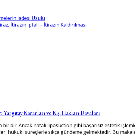
melerin İadesi Usulü
, İtirazın İptali – İtirazın Kaldırılması
 Yargıtay Kararları ve Kişi Hakları Davaları
ridir. Ancak hatalı liposuction gibi başarısız estetik işlemle
er, hukuki süreçlerle sıkça gündeme gelmektedir. Bu makaled