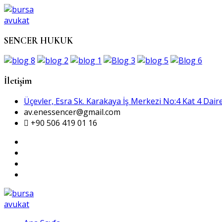
SENCER HUKUK
İletişim
Üçevler, Esra Sk. Karakaya İş Merkezi No:4 Kat 4 Daire
av.enessencer@gmail.com
+90 506 419 01 16