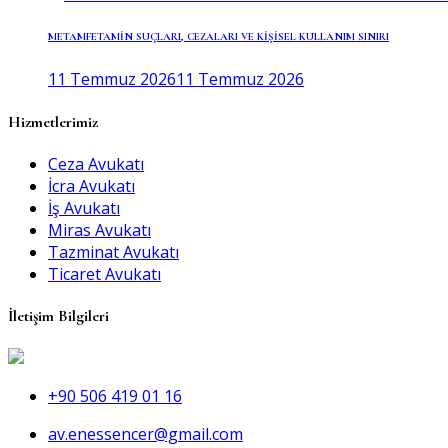
METAMFETAMİN SUÇLARI, CEZALARI VE KİŞİSEL KULLANIM SINIRI
11 Temmuz 2026
11 Temmuz 2026
Hizmetlerimiz
Ceza Avukatı
İcra Avukatı
İş Avukatı
Miras Avukatı
Tazminat Avukatı
Ticaret Avukatı
İletişim Bilgileri
+90 506 419 01 16
av.enessencer@gmail.com