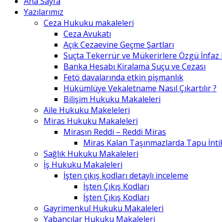
Ana Sayfa
Yazılarımız
Ceza Hukuku makaleleri
Ceza Avukatı
Açık Cezaevine Geçme Şartları
Suçta Tekerrür ve Mükerirlere Özgü İnfaz
Banka Hesabı Kiralama Suçu ve Cezası
Fetö davalarında etkin pişmanlık
Hükümlüye Vekaletname Nasıl Çıkartılır ?
Bilişim Hukuku Makaleleri
Aile Hukuku Makeleleri
Miras Hukuku Makaleleri
Mirasın Reddi – Reddi Miras
Miras Kalan Taşınmazlarda Tapu İntik
Sağlık Hukuku Makaleleri
İş Hukuku Makaleleri
İşten çıkış kodları detaylı inceleme
İşten Çıkış Kodları
İşten Çıkış Kodları
Gayrimenkul Hukuku Makaleleri
Yabancılar Hukuku Makaleleri