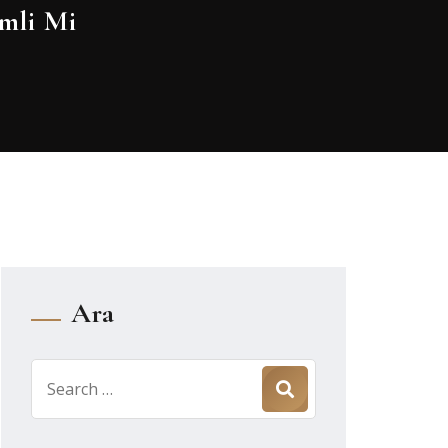
mli Mi
Ara
Search
for: