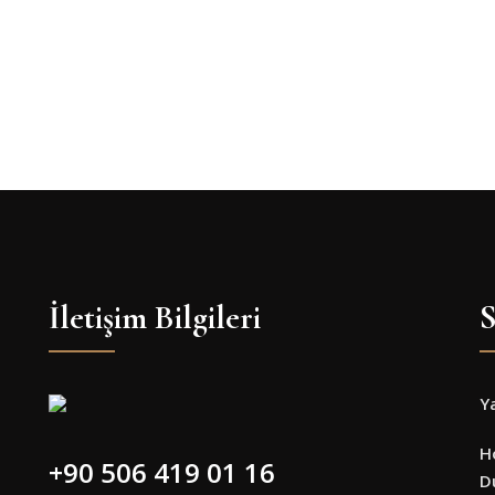
İletişim Bilgileri
S
Y
H
+90 506 419 01 16
D