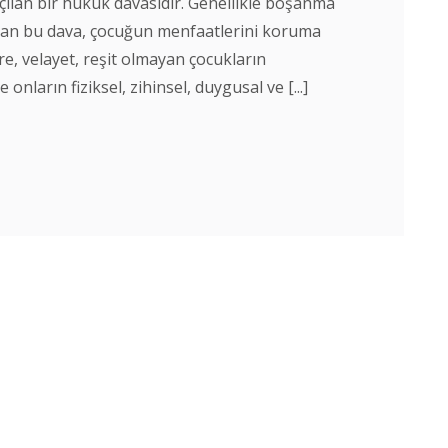
çılan bir hukuk davasıdır. Genellikle boşanma
ıkan bu dava, çocuğun menfaatlerini koruma
e, velayet, reşit olmayan çocukların
onların fiziksel, zihinsel, duygusal ve [...]