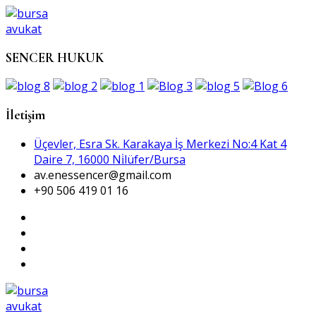
SENCER HUKUK
İletişim
Üçevler, Esra Sk. Karakaya İş Merkezi No:4 Kat 4
Daire 7, 16000 Ni̇lüfer/Bursa
av.enessencer@gmail.com
+90 506 419 01 16