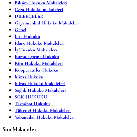
Bilişim Hukuku Makaleleri
Ceza Hukuku makaleleri
DİLEKÇELER
Gayrimenkul Hukuku Makaleleri
Genel
İcra Hukuku
İdare Hukuku Makaleleri
İş Hukuku Makaleleri
Kamulaştırma Hukuku
Kira Hukuku Makaleleri
Kooperatifler Hukuku
Miras Hukuku
Miras Hukuku Makaleleri
Sağlık Hukuku Makaleleri
SGK HUKUKU
Tazminat Hukuku
Tüketici Hukuku Makaleleri
Yabancılar Hukuku Makaleleri
Son Makaleler