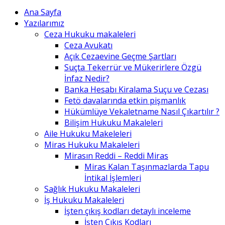
Ana Sayfa
Yazılarımız
Ceza Hukuku makaleleri
Ceza Avukatı
Açık Cezaevine Geçme Şartları
Suçta Tekerrür ve Mükerirlere Özgü
İnfaz Nedir?
Banka Hesabı Kiralama Suçu ve Cezası
Fetö davalarında etkin pişmanlık
Hükümlüye Vekaletname Nasıl Çıkartılır ?
Bilişim Hukuku Makaleleri
Aile Hukuku Makeleleri
Miras Hukuku Makaleleri
Mirasın Reddi – Reddi Miras
Miras Kalan Taşınmazlarda Tapu
İntikal İşlemleri
Sağlık Hukuku Makaleleri
İş Hukuku Makaleleri
İşten çıkış kodları detaylı inceleme
İşten Çıkış Kodları