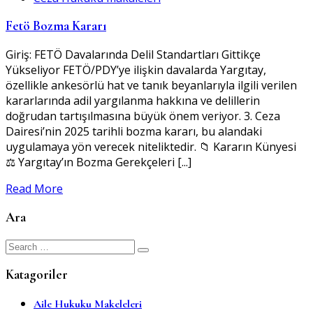
Fetö Bozma Kararı
Giriş: FETÖ Davalarında Delil Standartları Gittikçe
Yükseliyor FETÖ/PDY’ye ilişkin davalarda Yargıtay,
özellikle ankesörlü hat ve tanık beyanlarıyla ilgili verilen
kararlarında adil yargılanma hakkına ve delillerin
doğrudan tartışılmasına büyük önem veriyor. 3. Ceza
Dairesi’nin 2025 tarihli bozma kararı, bu alandaki
uygulamaya yön verecek niteliktedir. 📁 Kararın Künyesi
⚖️ Yargıtay’ın Bozma Gerekçeleri [...]
Read More
Ara
Search
for:
Katagoriler
Aile Hukuku Makeleleri