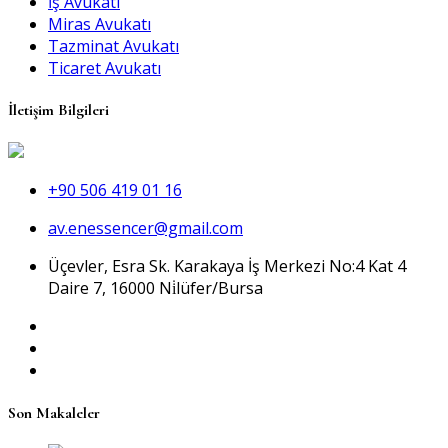
İş Avukatı
Miras Avukatı
Tazminat Avukatı
Ticaret Avukatı
İletişim Bilgileri
+90 506 419 01 16
av.enessencer@gmail.com
Üçevler, Esra Sk. Karakaya İş Merkezi No:4 Kat 4
Daire 7, 16000 Ni̇lüfer/Bursa
Son Makaleler