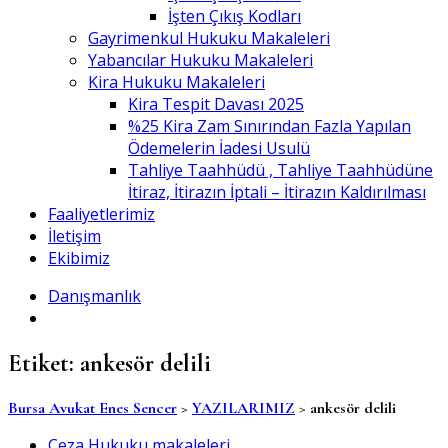
İşten Çıkış Kodları
Gayrimenkul Hukuku Makaleleri
Yabancılar Hukuku Makaleleri
Kira Hukuku Makaleleri
Kira Tespit Davası 2025
%25 Kira Zam Sınırından Fazla Yapılan
Ödemelerin İadesi Usulü
Tahliye Taahhüdü , Tahliye Taahhüdüne
İtiraz, İtirazın İptali – İtirazın Kaldırılması
Faaliyetlerimiz
İletişim
Ekibimiz
Danışmanlık
Etiket:
ankesör delili
Bursa Avukat Enes Sencer
>
YAZILARIMIZ
>
ankesör delili
Ceza Hukuku makaleleri