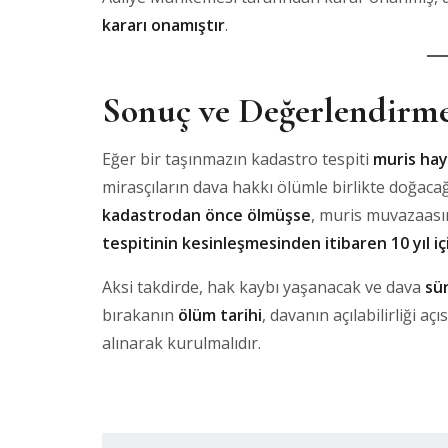
kararı onamıştır
.
Sonuç ve Değerlendirm
Eğer bir taşınmazın kadastro tespiti
muris hay
mirasçıların dava hakkı ölümle birlikte doğac
kadastrodan önce ölmüşse
, muris muvazaasın
tespitinin kesinleşmesinden itibaren 10 yıl i
Aksi takdirde, hak kaybı yaşanacak ve dava
sü
bırakanın
ölüm tarihi
, davanın açılabilirliği aç
alınarak kurulmalıdır.