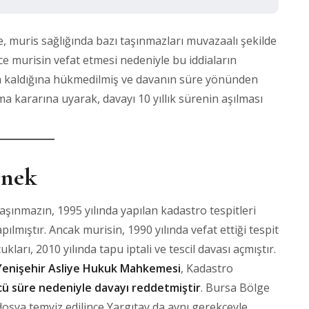
e, muris sağlığında bazı taşınmazları muvazaalı şekilde
ce murisin vefat etmesi nedeniyle bu iddiaların
kaldığına hükmedilmiş ve davanın süre yönünden
a kararına uyarak, davayı 10 yıllık sürenin aşılması
rnek
aşınmazın, 1995 yılında yapılan kadastro tespitleri
ılmıştır. Ancak murisin, 1990 yılında vefat ettiği tespit
ukları, 2010 yılında tapu iptali ve tescil davası açmıştır.
Yenişehir Asliye Hukuk Mahkemesi
, Kadastro
ü süre nedeniyle davayı reddetmiştir
. Bursa Bölge
sya temyiz edilince Yargıtay da aynı gerekçeyle