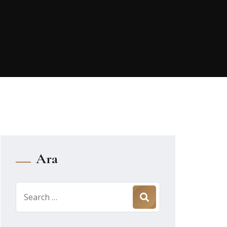
Ara
Search
for: