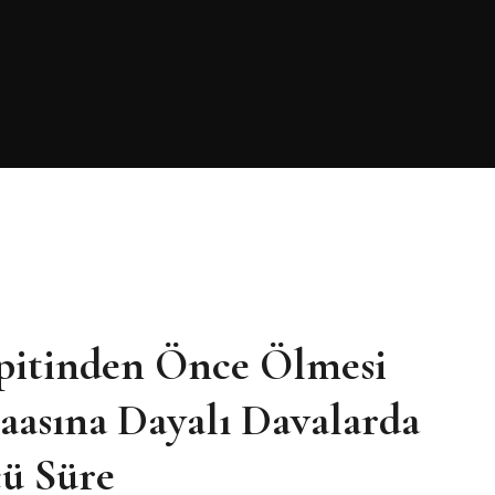
spitinden Önce Ölmesi
asına Dayalı Davalarda
cü Süre