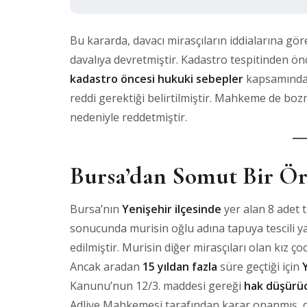
Bu kararda, davacı mirasçıların iddialarına gör
davalıya devretmiştir. Kadastro tespitinden ön
kadastro öncesi hukuki sebepler
kapsamında 
reddi gerektiği belirtilmiştir. Mahkeme de bozm
nedeniyle reddetmiştir.
Bursa’dan Somut Bir Ö
Bursa’nın
Yenişehir ilçesinde
yer alan 8 adet t
sonucunda murisin oğlu adına tapuya tescili yap
edilmiştir. Murisin diğer mirasçıları olan kız çoc
Ancak aradan
15 yıldan fazla
süre geçtiği için
Kanunu’nun 12/3. maddesi gereği
hak düşürüc
Adliye Mahkemesi tarafından karar onanmış, do