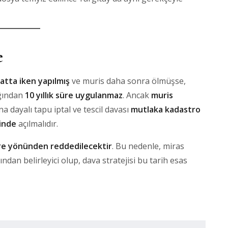
e
atta iken yapılmış
ve muris daha sonra ölmüşse,
ağından
10 yıllık süre uygulanmaz
. Ancak
muris
a dayalı tapu iptal ve tescil davası
mutlaka kadastro
çinde
açılmalıdır.
re yönünden reddedilecektir
. Bu nedenle, miras
ısından belirleyici olup, dava stratejisi bu tarih esas