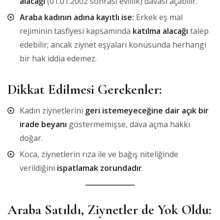
alacağı
(01.01.2002 sonrası evlilik) davası açabilir.
Araba kadının adına kayıtlı ise:
Erkek eş mal
rejiminin tasfiyesi kapsamında
katılma alacağı
talep
edebilir; ancak ziynet eşyaları konusunda herhangi
bir hak iddia edemez.
Dikkat Edilmesi Gerekenler:
Kadın ziynetlerini
geri istemeyeceğine dair açık bir
irade beyanı
göstermemişse, dava açma hakkı
doğar.
Koca, ziynetlerin rıza ile ve bağış niteliğinde
verildiğini
ispatlamak zorundadır
.
Araba Satıldı, Ziynetler de Yok Oldu: