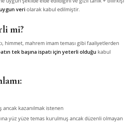
 uygun şekilde elde edildiğini ve gizli tanık + bilirkişi
uygun veri
olarak kabul edilmiştir.
li mi?
ntı, himmet, mahrem imam teması gibi faaliyetlerden
batın tek başına ispatı için yeterli olduğu
kabul
nlamı:
ş ancak kazanılmak istenen
ına yüz yüze temas kurulmuş ancak düzenli olmayan