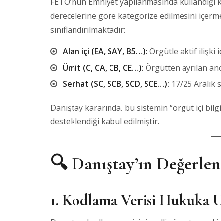
FETÖ’nün Emniyet yapılanmasında kullandığı k
derecelerine göre kategorize edilmesini içerme
sınıflandırılmaktadır:
Alan içi (EA, SAY, B5…):
Örgütle aktif ilişki 
Ümit (C, CA, CB, CE…):
Örgütten ayrılan an
Serhat (SC, SCB, SCD, SCE…):
17/25 Aralık 
Danıştay kararında, bu sistemin “örgüt içi bilgi
desteklendiği kabul edilmiştir.
🔍 Danıştay’ın Değerle
1.
Kodlama Verisi Hukuka 