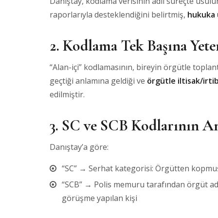
Danıştay, kodlama verisinin adli süreçte usulüne
raporlarıyla desteklendiğini belirtmiş,
hukuka 
2.
Kodlama Tek Başına Yeter
“Alan-içi” kodlamasının, bireyin örgütle topla
geçtiği anlamına geldiği ve
örgütle iltisak/irti
edilmiştir.
3.
SC ve SCB Kodlarının A
Danıştay’a göre:
“SC” → Serhat kategorisi: Örgütten kopmu
“SCB” → Polis memuru tarafından örgüt ad
görüşme yapılan kişi