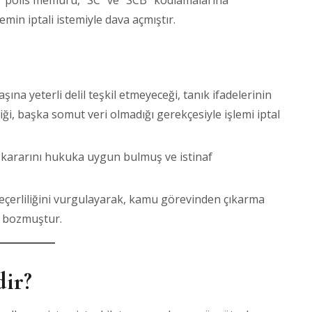
 polis memuru, “SC” ve “SCB” kodlamalarına
min iptali istemiyle dava açmıştır.
ına yeterli delil teşkil etmeyeceği, tanık ifadelerinin
iği, başka somut veri olmadığı gerekçesiyle işlemi iptal
kararını hukuka uygun bulmuş ve istinaf
çerliliğini vurgulayarak, kamu görevinden çıkarma
ı bozmuştur.
ir?