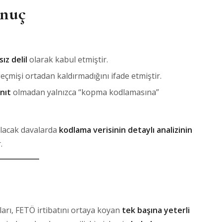
onuç
ız delil
olarak kabul etmiştir.
eçmişi ortadan kaldırmadığını ifade etmiştir.
nıt
olmadan yalnızca “kopma kodlamasına”
ılacak davalarda
kodlama verisinin detaylı analizinin
.
ları, FETÖ irtibatını ortaya koyan
tek başına yeterli