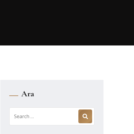
Ara
Search
for: