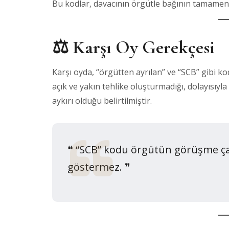
Bu kodlar, davacının örgütle bağının tamamen
⚖️ Karşı Oy Gerekçesi
Karşı oyda, “örgütten ayrılan” ve “SCB” gibi k
açık ve yakın tehlike oluşturmadığı, dolayısıyl
aykırı olduğu belirtilmiştir.
❝ “SCB” kodu örgütün görüşme çab
göstermez. ❞