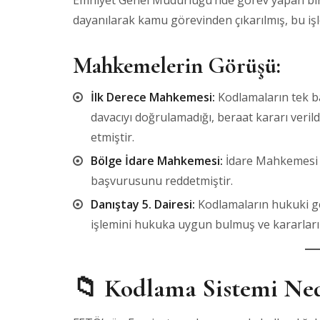
Emniyet Genel Müdürlüğü’nde görev yapan bir
dayanılarak kamu görevinden çıkarılmış, bu işle
Mahkemelerin Görüşü:
İlk Derece Mahkemesi:
Kodlamaların tek baş
davacıyı doğrulamadığı, beraat kararı verild
etmiştir.
Bölge İdare Mahkemesi:
İdare Mahkemesi 
başvurusunu reddetmiştir.
Danıştay 5. Dairesi:
Kodlamaların hukuki ge
işlemini hukuka uygun bulmuş ve kararlar
📁 Kodlama Sistemi Ned