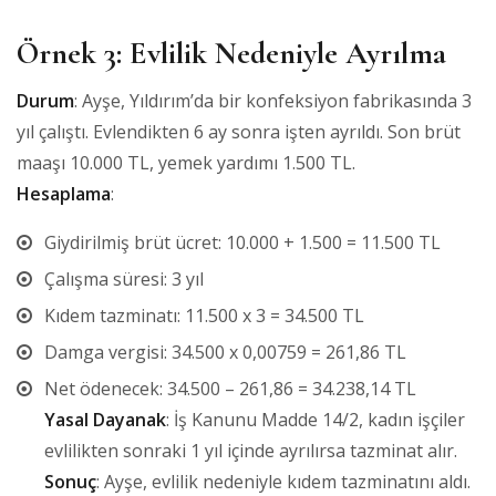
Örnek 3: Evlilik Nedeniyle Ayrılma
Durum
: Ayşe, Yıldırım’da bir konfeksiyon fabrikasında 3
yıl çalıştı. Evlendikten 6 ay sonra işten ayrıldı. Son brüt
maaşı 10.000 TL, yemek yardımı 1.500 TL.
Hesaplama
:
Giydirilmiş brüt ücret: 10.000 + 1.500 = 11.500 TL
Çalışma süresi: 3 yıl
Kıdem tazminatı: 11.500 x 3 = 34.500 TL
Damga vergisi: 34.500 x 0,00759 = 261,86 TL
Net ödenecek: 34.500 – 261,86 = 34.238,14 TL
Yasal Dayanak
: İş Kanunu Madde 14/2, kadın işçiler
evlilikten sonraki 1 yıl içinde ayrılırsa tazminat alır.
Sonuç
: Ayşe, evlilik nedeniyle kıdem tazminatını aldı.