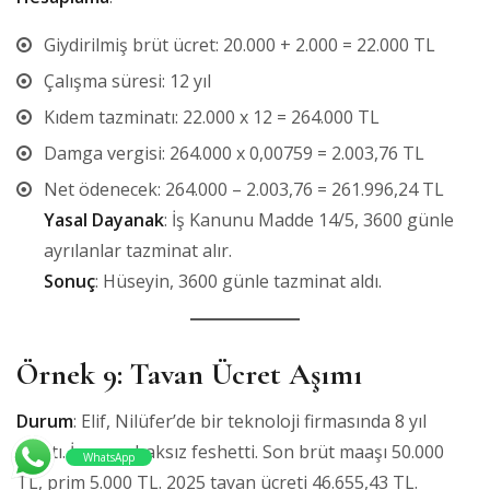
Giydirilmiş brüt ücret: 20.000 + 2.000 = 22.000 TL
Çalışma süresi: 12 yıl
Kıdem tazminatı: 22.000 x 12 = 264.000 TL
Damga vergisi: 264.000 x 0,00759 = 2.003,76 TL
Net ödenecek: 264.000 – 2.003,76 = 261.996,24 TL
Yasal Dayanak
: İş Kanunu Madde 14/5, 3600 günle
ayrılanlar tazminat alır.
Sonuç
: Hüseyin, 3600 günle tazminat aldı.
Örnek 9: Tavan Ücret Aşımı
Durum
: Elif, Nilüfer’de bir teknoloji firmasında 8 yıl
çalıştı. İşveren haksız feshetti. Son brüt maaşı 50.000
WhatsApp
TL, prim 5.000 TL. 2025 tavan ücreti 46.655,43 TL.