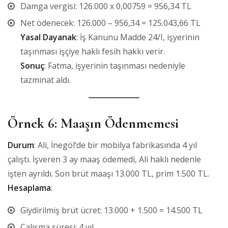
Damga vergisi: 126.000 x 0,00759 = 956,34 TL
Net ödenecek: 126.000 – 956,34 = 125.043,66 TL
Yasal Dayanak
: İş Kanunu Madde 24/I, işyerinin
taşınması işçiye haklı fesih hakkı verir.
Sonuç
: Fatma, işyerinin taşınması nedeniyle
tazminat aldı.
Örnek 6: Maaşın Ödenmemesi
Durum
: Ali, İnegöl’de bir mobilya fabrikasında 4 yıl
çalıştı. İşveren 3 ay maaş ödemedi, Ali haklı nedenle
işten ayrıldı. Son brüt maaşı 13.000 TL, prim 1.500 TL.
Hesaplama
:
Giydirilmiş brüt ücret: 13.000 + 1.500 = 14.500 TL
Çalışma süresi: 4 yıl